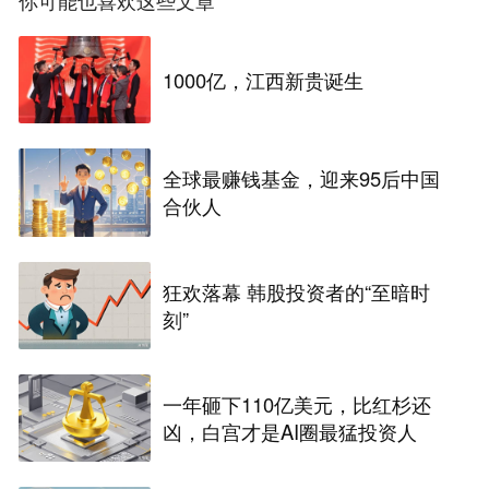
你可能也喜欢这些文章
1000亿，江西新贵诞生
全球最赚钱基金，迎来95后中国
合伙人
狂欢落幕 韩股投资者的“至暗时
刻”
一年砸下110亿美元，比红杉还
凶，白宫才是AI圈最猛投资人