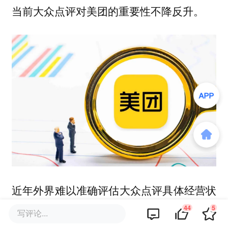
当前大众点评对美团的重要性不降反升。
近年外界难以准确评估大众点评具体经营状
况，因其关键数据在美团财报中始终未被单
44
5
写评论...