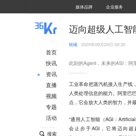
36氪Auto
数字时氪
企业号
未来消费
智能涌现
未来城市
启动Power on
媒体品牌
企业服务
企服点评
36氪出海
36氪研究院
潮生TIDE
36氪企服点评
36Kr研究院
36氪财经
职场bonus
36碳
后浪研究所
36Kr创新咨询
暗涌Waves
硬氪
氪睿研究院
迈向超级人工智
晓曦
·
2025年09月29日 09:30
首页
快讯
此刻的Agent，未来的ASI：
资讯
工业革命把蒸汽机接入生产线
直播
最新
推荐
人类处理信息的能力。阿里巴巴
创投
财经
视频
汽车
AI
点，它会放大人类的智力，并最
专题
科技
项目推荐
活动
专精特新
安徽
“通用人工智能（AGI：Artifici
会止步于AGI，它将迈向超越
搜索