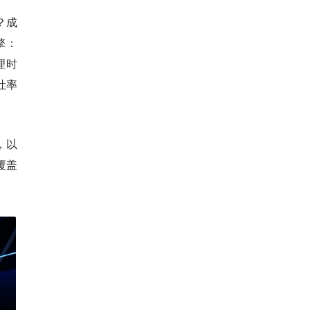
？成
擎：
理时
吐率
，以
覆盖