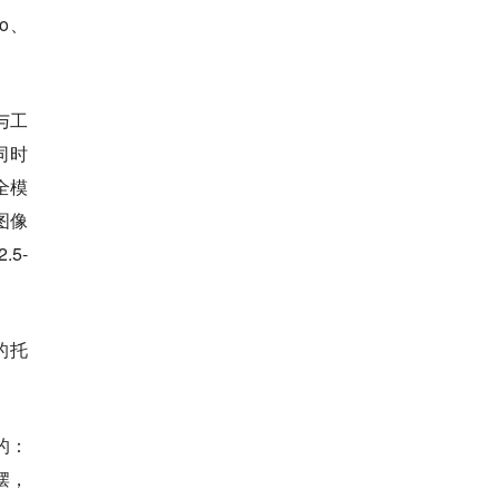
o、
与工
同时
全模
图像
.5-
的托
的：
摆，