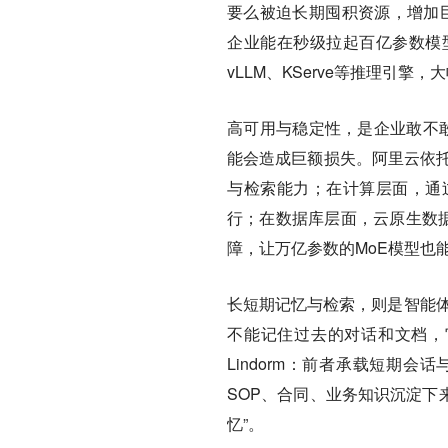
要么被迫长期囤积资源，增加巨额成
企业能在秒级拉起百亿参数模
vLLM、KServe等推理引
高可用与稳定性，是企业敢不敢
能会造成巨额损失。阿里云依托
与检索能力；在计算层面，通
行；在数据库层面，云原生数据
障，让万亿参数的MoE模型也
长短期记忆与检索，则是智能体
不能记住过去的对话和文档，它
Lindorm：前者承载短期
SOP、合同、业务知识沉淀下
忆”。