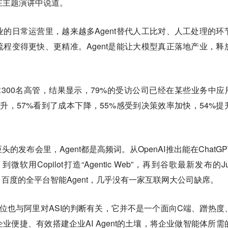
”吴泳铭在主题演讲中说道。
的日常运营里，越来越多Agent替代人工比对、人工处理的环
程变得更快、更精准。Agent是能让大模型真正落地产业，释
300名高管，结果显示，79%的受访公司已经在某些业务中应用
力提升，57%看到了成本下降，55%感受到决策效率加快，54%提
发布会里，Agent都是高频词。从OpenAI推出能在ChatGP
到微软用Copilot打造“Agentic Web”，再到谷歌最新发布的Ju
ze、百度的全平台智能Agent，几乎没有一家互联网大公司缺席。
的定位也与阿里对ASI的判断有关，它并不是一个面向C端、蹭热度
业便捷、有效搭建企业AI Agent的土壤，将企业做智能体所需