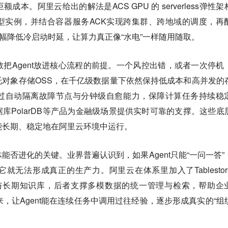
本。阿里云给出的解法是ACS GPU 的 serverless弹性架
型实例，并结合容器服务ACK实现跨集群、跨地域的调度，再
擎，大幅降低冷启动时延，让算力真正像“水电”一样随用随取。
把Agent放进核心流程的前提。一个风控出错，或者一次停机
对象存储OSS，在千亿级数据量下依然保持低成本和高并发的
过自动隔离故障节点与分钟级自愈能力，保障计算任务持续稳
库PolarDB等产品为金融级场景提供实时可靠的支撑。这些底
能长期、稳定地在阿里云环境中运行。
能否进化的关键。业界普遍认识到，如果Agent只能“一问一答”
就无法形成真正的生产力。阿里云在体系里加入了Tablestor
会话与长期知识库，后者支撑多模数据的统一管理与检索，帮助企
来，让Agent能在连续任务中调用过往经验，逐步形成真实的“组