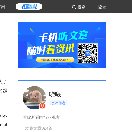
评网
搜索
登录
大了
的起
晓曦
资深作者
AI不
看你所看的行业观察
al
发表文章
924
篇