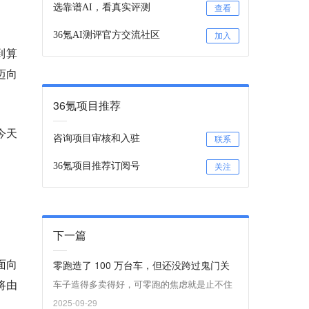
选靠谱AI，看真实评测
查看
36氪AI测评官方交流社区
加入
到算
迈向
36氪项目推荐
今天
咨询项目审核和入驻
联系
36氪项目推荐订阅号
关注
下一篇
面向
零跑造了 100 万台车，但还没跨过鬼门关
将由
车子造得多卖得好，可零跑的焦虑就是止不住
2025-09-29