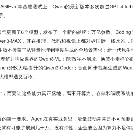
GIEval等基准测试上，Qwen的最新版本多次超过GPT-4-turb
对手。
气更新了6个模型，发布了一个新的品牌：万亿参数、Coding
en3-MAX，其在推理、代码和视觉上都对标国际一线水准，
lash等衍生版本覆盖了从轻量推理到重度生成的全场景需求；新一代原生
懂、理解并响应世界的Qwen3-VL；能“改字不崩脸、换装不走样”的
alBench分数大幅提升的Qwen3-Coder；音画同步视频生成的Wan2
基座大模型通义百聆。
限”，而要让这些能力真正落地，离不开算力、存储和调度系统
台的第一要求。Agent在真实业务里，流量波动常常是不可预测
天就有可能扩展到几十万。没有弹性，企业要么因为算力不足停