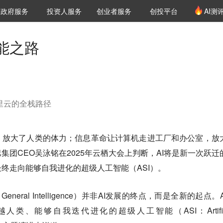
创投发布
项目推荐
核心服务
LP源计划
政府服务
投资人服务
创业者服务
创投平台
AI测
36氪Pro
VClub
VClub投资机构库
创投氪堂
城市之窗
投资机构职位推介
企业入驻
投资人认证
能之路
阿里云的全栈路径
，放大了人类的体力；信息革命让计算机走进工厂和办公室，放
集团CEO吴泳铭在2025年云栖大会上判断，AI将是新一次跃迁
终走向能够自我进化的超级人工智能（ASI）。
al General Intelligence）并非AI发展的终点，而是全新的起点。
人类、能够自我迭代进化的超级人工智能（ASI：Artifici