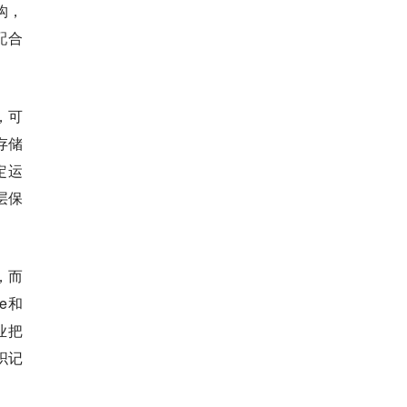
构，
配合
，可
存储
定运
层保
，而
e和
业把
织记