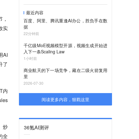
最近内容
节，
百度、阿里、腾讯重逢AI办公，胜负手在数
据
放实
22分钟前
千亿级MoE视频模型开源，视频生成开始进
入下一条Scaling Law
AI
1小时前
升了
商业航天的下一场竞争，藏在二级火箭复用
里
2026-07-30
T内
阅读更多内容，狠戳这里
les
、炒
36氪AI测评
的全