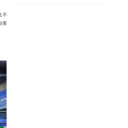
上不
业客