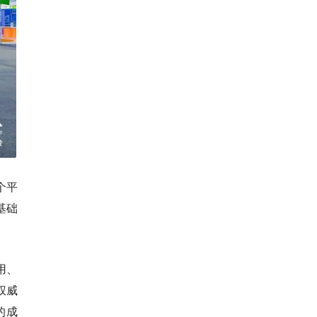
个平
基础
用、
权威
的成