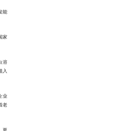
发能
国家
白溶
植入
企业
着老
，更