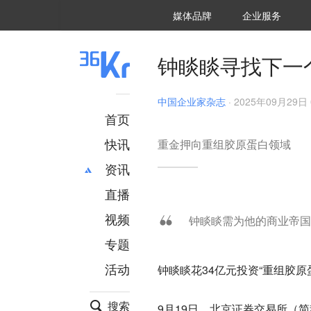
36氪Auto
数字时氪
企业号
未来消费
智能涌现
未来城市
启动Power on
媒体品牌
企业服务
企服点评
36氪出海
36氪研究院
潮生TIDE
36氪企服点评
36Kr研究院
36氪财经
职场bonus
36碳
后浪研究所
36Kr创新咨询
暗涌Waves
硬氪
氪睿研究院
钟睒睒寻找下一个
中国企业家杂志
·
2025年09月29日 
首页
快讯
重金押向重组胶原蛋白领域
资讯
直播
最新
推荐
创投
财经
视频
钟睒睒需为他的商业帝国
汽车
AI
专题
科技
项目推荐
活动
钟睒睒花34亿元投资“重组胶原
专精特新
安徽
搜索
9月19日，北京证券交易所（