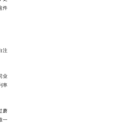
这件
白注
。
司业
利率
过蘑
唯一