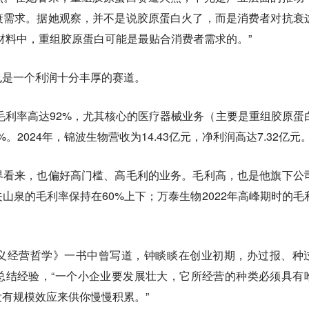
衰需求。据她观察，并不是说胶原蛋白火了，而是消费者对抗衰
材料中，重组胶原蛋白可能是最贴合消费者需求的。”
也是一个利润十分丰厚的赛道。
其毛利率高达92%，尤其核心的医疗器械业务（主要是重组胶原蛋
%。2024年，锦波生物营收为14.43亿元，净利润高达7.32亿元
界看来，也偏好高门槛、高毛利的业务。毛利高，也是他旗下公
山泉的毛利率保持在60%上下；万泰生物2022年高峰期时的毛
义经营哲学》一书中曾写道，钟睒睒在创业初期，办过报、种
总结经验，“
一个小企业要发展壮大，它所经营的种类必须具有
没有规模效应来供你慢慢积累。
”