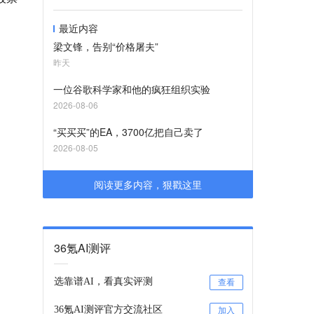
最近内容
梁文锋，告别“价格屠夫”
昨天
一位谷歌科学家和他的疯狂组织实验
2026-08-06
“买买买”的EA，3700亿把自己卖了
2026-08-05
阅读更多内容，狠戳这里
36氪AI测评
选靠谱AI，看真实评测
查看
36氪AI测评官方交流社区
加入