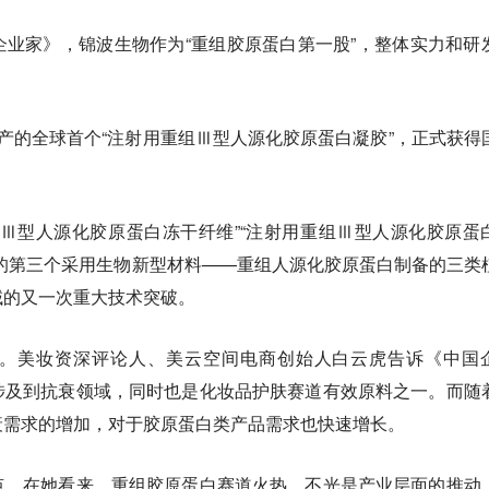
业家》，锦波生物作为“重组胶原蛋白第一股”，整体实力和研
产的全球首个“注射用重组Ⅲ型人源化胶原蛋白凝胶”，正式获得
Ⅲ型人源化胶原蛋白冻干纤维”“注射用重组Ⅲ型人源化胶原蛋
的第三个采用生物新型材料——重组人源化胶原蛋白制备的三类
域的又一次重大技术突破。
。美妆资深评论人、美云空间电商创始人白云虎告诉《中国
涉及到抗衰领域，同时也是化妆品护肤赛道有效原料之一。而随
衰需求的增加，对于胶原蛋白类产品需求也快速增长。
点。在她看来，重组胶原蛋白赛道火热，不光是产业层面的推动