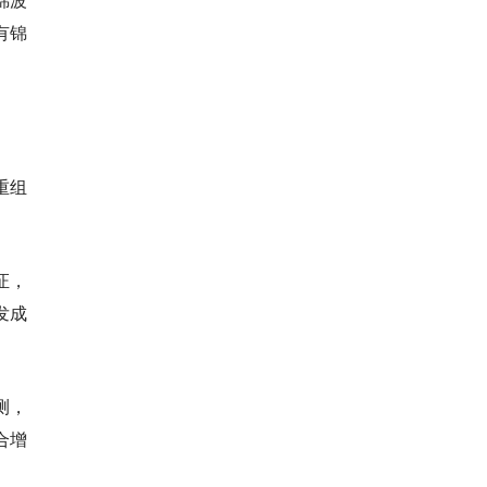
有锦
重组
证，
发成
测，
合增