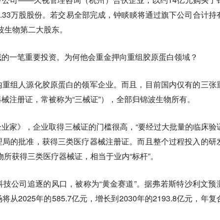
.33万股股份。
若交易全部完成，钟睒睒将通过旗下公司合计持
锦波生物第二大股东。
域的一笔重要投资。为何他会重金押向重组胶原蛋白领域？
内重组人源化胶原蛋白的领军企业。而且，目前国内仅有的三张
械注册证，常被称为“三械证”），全部归锦波生物所有。
业家》，企业取得三械证的门槛很高，“要经过大批量的临床验
理局的批准，获得三类医疗器械注册证。而且整个过程投入的研
物所获得三类医疗器械证，相当于业内“标杆”。
技公司追逐的风口，被称为“黄金赛道”。据弗若斯特沙利文预
2025年的585.7亿元，增长到2030年的2193.8亿元，年复