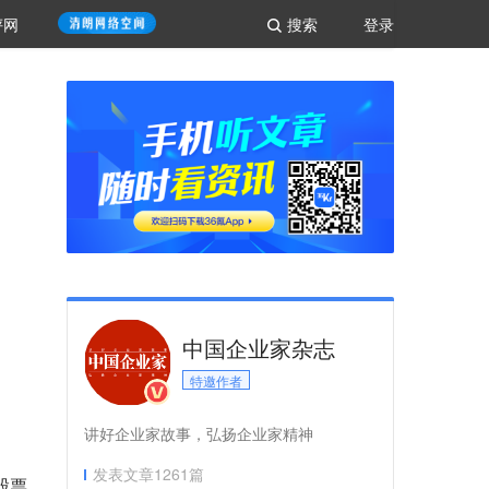
评网
搜索
登录
中国企业家杂志
特邀作者
讲好企业家故事，弘扬企业家精神
发表文章
1261
篇
股票