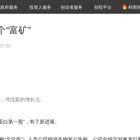
创投发布
项目推荐
核心服务
LP源计划
政府服务
投资人服务
创业者服务
创投平台
AI测
36氪Pro
VClub
VClub投资机构库
创投氪堂
城市之窗
投资机构职位推介
企业入驻
投资人认证
“富矿”
07:20
，寻找新的增长点。
蛋白第一股”，有了新进展。
简称“北交所”）上市公司锦波生物发公告称，公司向特定对象发行