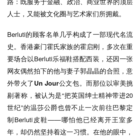
路：
既服务于金融、政治、商业世界的顶层
人士，又能被文化圈与艺术家们所拥戴。
Berluti的顾客名单几乎构成了一部现代名流
史。香港豪门霍氏家族的霍启刚，多次在重
要场合以Berluti乐福鞋搭配西装，
还因一张
网友偶然拍下的他与妻子郭晶晶的合照，意
而那位以审美挑
外带火了Un Jour公文包。
剔著称，被认为是“把英国绅士精神带进20
世纪”的温莎公爵也曾不止一次前往巴黎定
制Berluti皮鞋——哪怕他已经离开王室多
年，却仍然坚持着这一习惯。在他的眼中，