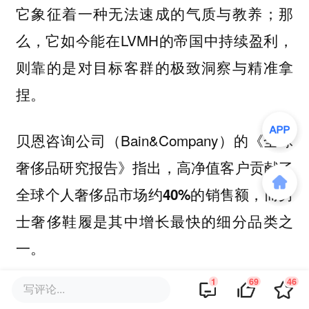
它象征着一种无法速成的气质与教养；那
么，它如今能在LVMH的帝国中持续盈利，
则靠的是对目标客群的极致洞察与精准拿
捏。
贝恩咨询公司（Bain&Company）的《全球
奢侈品研究报告》指出，
高净值客户贡献了
全球个人奢侈品市场约40%的销售额，而男
士奢侈鞋履是其中增长最快的细分品类之
一。
1
69
46
写评论...
也正因为目标客群极度集中而精准，Berluti