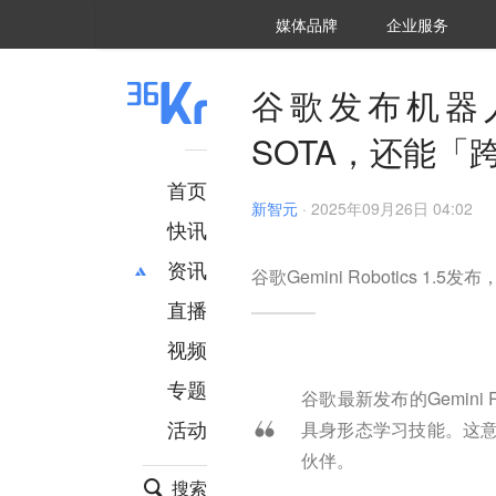
36氪Auto
数字时氪
企业号
未来消费
智能涌现
未来城市
启动Power on
媒体品牌
企业服务
企服点评
36氪出海
36氪研究院
潮生TIDE
36氪企服点评
36Kr研究院
36氪财经
职场bonus
36碳
后浪研究所
36Kr创新咨询
暗涌Waves
硬氪
氪睿研究院
谷歌发布机器
SOTA，还能「
首页
新智元
·
2025年09月26日 04:02
快讯
资讯
谷歌Gemini Robotics 
直播
最新
推荐
创投
财经
视频
汽车
AI
专题
谷歌最新发布的Gemini
科技
项目推荐
活动
具身形态学习技能。这
专精特新
安徽
伙伴。
搜索