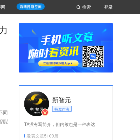
评网
搜索
登录
力
新智元
特邀作者
不同
智能
TA没有写简介，但内敛也是一种表达
发表文章
5109
篇