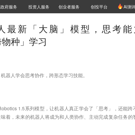
创投发布
项目推荐
核心服务
LP源计划
政府服务
投资人服务
创业者服务
创投平台
AI测
36氪Pro
VClub
VClub投资机构库
创投氪堂
城市之窗
投资机构职位推介
企业入驻
投资人认证
人最新「大脑」模型，思考能
跨物种」学习
1.5发布，机器人学会思考协作，跨形态学习技能。
 Robotics 1.5系列模型，让机器人真正学会了「思考」，还能跨
意味着，未来的机器人将成为和人类协作、主动完成复杂任务的