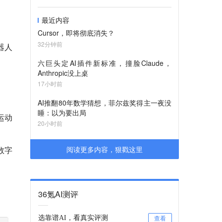
最近内容
Cursor，即将彻底消失？
32分钟前
机器人
六巨头定AI插件新标准，撞脸Claude，
Anthropic没上桌
17小时前
AI推翻80年数学猜想，菲尔兹奖得主一夜没
睡：以为要出局
运动
20小时前
数字
阅读更多内容，狠戳这里
36氪AI测评
选靠谱AI，看真实评测
查看