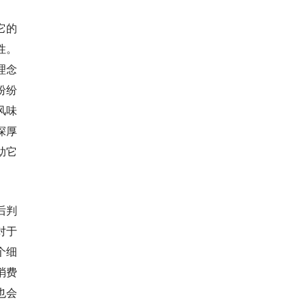
它的
性。
理念
纷纷
风味
深厚
助它
后判
对于
个细
消费
也会