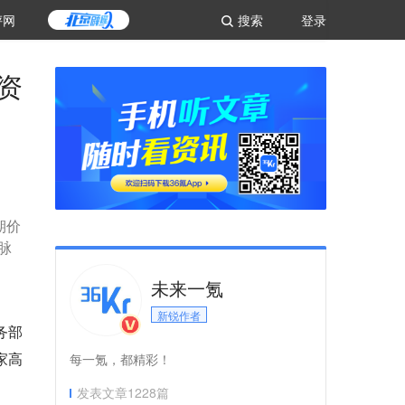
评网
搜索
登录
资
期价
脉
未来一氪
新锐作者
务部
家高
每一氪，都精彩！
发表文章
1228
篇