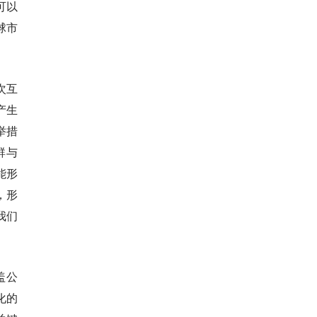
可以
球市
次互
产生
举措
群与
能形
，形
我们
盖公
化的