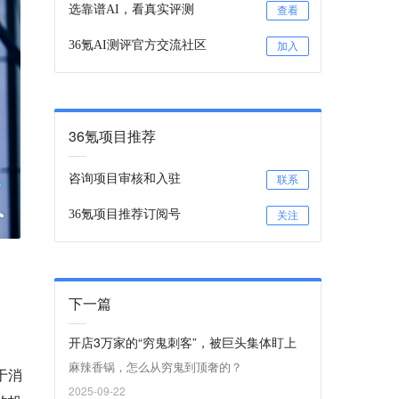
选靠谱AI，看真实评测
查看
36氪AI测评官方交流社区
加入
36氪项目推荐
咨询项目审核和入驻
联系
36氪项目推荐订阅号
关注
下一篇
开店3万家的“穷鬼刺客”，被巨头集体盯上
麻辣香锅，怎么从穷鬼到顶奢的？
于消
2025-09-22