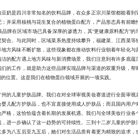
怡豆奶是四川非常知名的饮料品牌，在众多正宗川菜馆都能看到
配；并采用核桃与花生复合的植物蛋白配方，产品形态具有前瞻
品牌在区域市场已具备深厚的渗透力，其“更健康原料配方”的
度契合。与此同时，区域菜系热度持续攀升，福建菜、江西菜等
等地方风味不断扩散，这些现象都在推动饮料行业朝着年轻化与
清洁的配方遇上地方风味与新消费场景，我们注意到有许多底蕴
我们的工作，就是助力这些品牌实现品牌与渠道的双重升级，帮
利的位置。这是我们在植物蛋白领域开展的一项实践。
广州的儿童护肤品牌。我们在对全球审视美妆赛道进行全面审视
合婴儿配方护肤品，也不宜直接使用成人护肤品；而且国内用户
为严格，这恰恰蕴含着长期的发展机遇。我们与全球美妆行业各
流，进一步确认了这一趋势的可持续性。三到十二岁儿童的护肤
大多为八五后至九五后，她们对生活品质有着更为精致的追求，