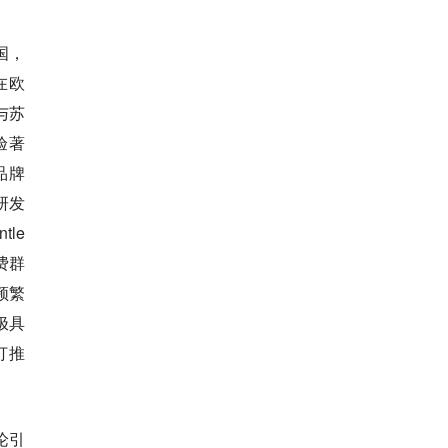
国，
在欧
与苏
验著
品牌
研发
le
费群
频繁
极具
打推
论引