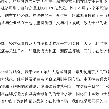
深耕。路威凯腾成立于1989年，是全球最大的专注于消费领域
经济周期，目前管理规模约370亿美元。旗下布局了9个不同策
以上的主要经济体。在过去的三十多年里，路威凯腾投资了三百
始终与企业站在一起，坚持价值主义与相互成就，致力于成为企
走势、经济体量以及人口结构均存在一定相关性。因此，我们重
区还会关注日本、印度及澳大利亚、新西兰等地；同时，在欧洲
局。
al 与 local 的结合。我于 2021 年加入路威凯腾，牵头制定了人民
的方法论、经验以及消费者洞察应用到中国市场。中国拥有强大
商业和互联网的演进则让渠道体系成熟完善。在这条完整的产业
们在品牌打造方面具备全球领先的专业水准，因此在中国致力于
心智中留下深刻印记的品牌；在其他市场，我们也采用同样的方