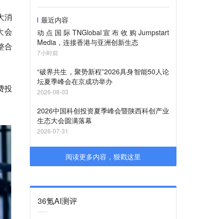
大消
最近内容
大会
动点国际TNGlobal宣布收购Jumpstart
Media，连接香港与亚洲创新生态
整合
7小时前
“破界共生，聚势新程”2026具身智能50人论
坛夏季峰会在京成功举办
费投
2026-08-03
2026中国科创投资夏季峰会暨陕西科创产业
生态大会圆满落幕
2026-07-31
阅读更多内容，狠戳这里
36氪AI测评