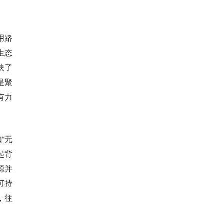
用路
生态
映了
是聚
有力
“无
起背
源并
可持
，往