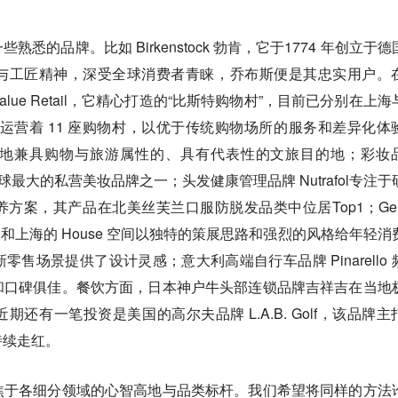
悉的品牌。比如 Birkenstock 勃肯，它于1774 年创立于德
与工匠精神，深受全球消费者青睐，乔布斯便是其忠实用户。
ue Retail，它精心打造的“比斯特购物村”，目前已分别在上海
在全球共运营着 11 座购物村，以优于传统购物场所的服务和差异化体
地兼具购物与旅游属性的、具有代表性的文旅目的地；彩妆
是全球最大的私营美妆品牌之一；头发健康管理品牌 Nutrafol专注于
方案，其产品在北美丝芙兰口服防脱发品类中位居Top1；Gent
深圳和上海的 House 空间以独特的策展思路和强烈的风格给年轻消
售场景提供了设计灵感；意大利高端自行车品牌 Pinarello 
和口碑俱佳。餐饮方面，日本神户牛头部连锁品牌吉祥吉在当地
还有一笔投资是美国的高尔夫品牌 L.A.B. Golf，该品牌主
持续走红。
焦于各细分领域的心智高地与品类标杆。我们希望将同样的方法