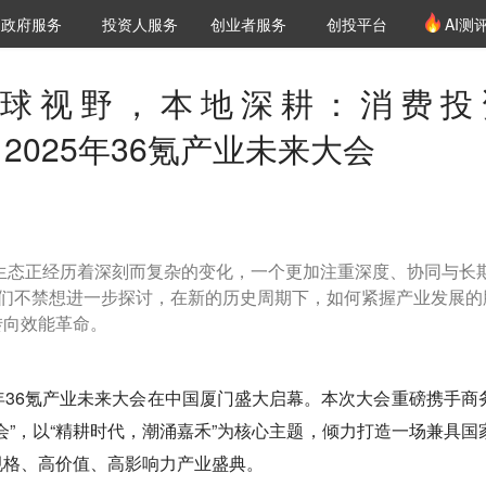
创投发布
项目推荐
核心服务
LP源计划
政府服务
投资人服务
创业者服务
创投平台
AI测
36氪Pro
VClub
VClub投资机构库
创投氪堂
城市之窗
投资机构职位推介
企业入驻
投资人认证
球视野，本地深耕：消费投
道｜2025年36氪产业未来大会
业生态正经历着深刻而复杂的变化，一个更加注重深度、协同与长
我们不禁想进一步探讨，在新的历史周期下，如何紧握产业发展的
转向效能革命。
25年36氪产业未来大会在中国厦门盛大启幕。本次大会重磅携手商
会”，以“精耕时代，潮涌嘉禾”为核心主题，倾力打造一场兼具国
规格、高价值、高影响力产业盛典。