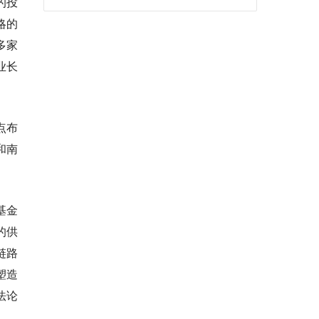
的投
略的
多家
业长
点布
和南
币基金
的供
链路
塑造
法论