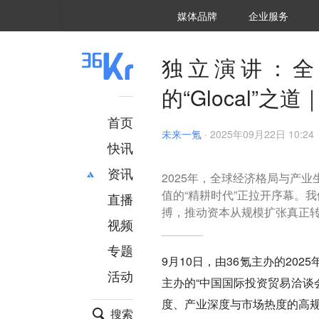
36氪Auto
数字时氪
企业号
未来消费
智能涌现
未来城市
启动Power on
媒体品牌
企业服务
企服点评
36氪出海
36氪研究院
潮生TIDE
36氪企服点评
36Kr研究院
36氪财经
职场bonus
36碳
后浪研究所
36Kr创新咨询
暗涌Waves
硬氪
氪睿研究院
独立演讲：全
的“Glocal”之
首页
未来一氪
·
2025年09月22日 10:24
快讯
资讯
2025年，全球经济格局与产
值的“精耕时代”正拉开序幕。
直播
最新
推荐
搏，推动资本从规模扩张真正
创投
财经
视频
汽车
AI
专题
科技
项目推荐
9月10日，由36氪主办的20
活动
专精特新
安徽
主办的“中国国际投资贸易洽谈
度、产业深度与市场热度的高
搜索