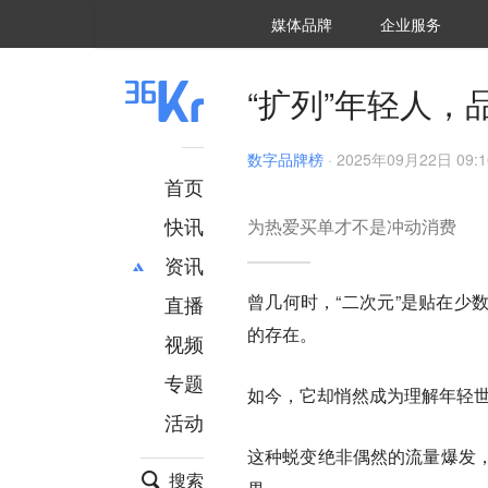
36氪Auto
数字时氪
企业号
未来消费
智能涌现
未来城市
启动Power on
媒体品牌
企业服务
企服点评
36氪出海
36氪研究院
潮生TIDE
36氪企服点评
36Kr研究院
36氪财经
职场bonus
36碳
后浪研究所
36Kr创新咨询
暗涌Waves
硬氪
氪睿研究院
“扩列”年轻人，
数字品牌榜
·
2025年09月22日 09:1
首页
快讯
为热爱买单才不是冲动消费
资讯
曾几何时，“二次元”是贴在少
直播
最新
推荐
的存在。
创投
财经
视频
汽车
AI
专题
如今，它却悄然成为理解年轻
科技
项目推荐
活动
专精特新
安徽
这种蜕变绝非偶然的流量爆发
搜索