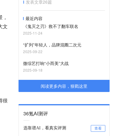
发表文章
26
篇
景，
最近内容
大文
《鬼灭之刃》救不了翻车联名
2025-11-24
“扩列”年轻人，品牌混圈二次元
2025-09-22
微综艺打响“小而美”大战
2025-09-18
阅读更多内容，狠戳这里
得很
36氪AI测评
选靠谱AI，看真实评测
查看