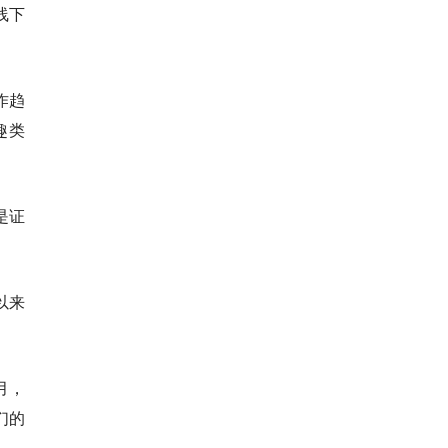
线下
作趋
趣类
是证
以来
月，
们的