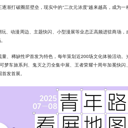
逐渐打破圈层壁垒，现实中的“二次元浓度”越来越高，成为一
潮玩、动漫周边、主题快闪、小型漫展等业态正高频进驻商场，
码。
量、稀缺性IP首发为特色，每年策划近200场文化体验活动。
宝可梦车旅系列、鬼灭之刃全集中展、王者荣耀十周年加冕快闪
国首发首展。