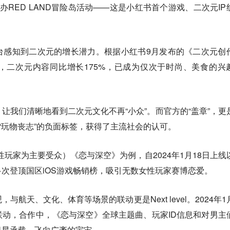
办RED LAND冒险岛活动——这是小红书首个游戏、二次元IP
台感知到二次元的增长潜力。根据小红书9月发布的《二次元创
，二次元内容同比增长175%，已成为仅次于时尚、美食的兴
让我们清晰地看到二次元文化不再“小众”。而官方的“盖章”，更
”“玩物丧志”的负面标签，获得了主流社会的认可。
性玩家为主要受众）《恋与深空》为例，自2024年1月18日上线
次登顶国区iOS游戏畅销榜，吸引无数女性玩家赛博恋爱。
航天、文化、体育等场景的联动更是Next level。2024年1
动，合作中，《恋与深空》全球主题曲、玩家ID信息和对男主
卫星承载，飞向广袤的宇宙。