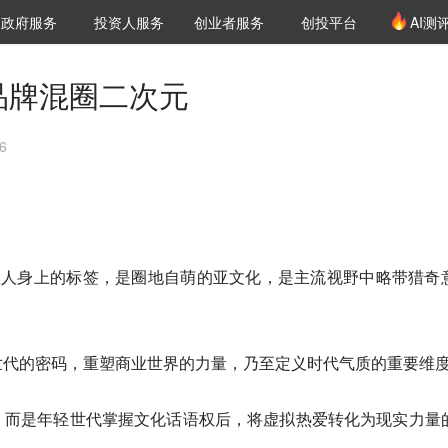
创投发布
项目推荐
核心服务
LP源计划
政府服务
投资人服务
创业者服务
创投平台
AI测
36氪Pro
VClub
VClub投资机构库
创投氪堂
城市之窗
投资机构职位推介
企业入驻
投资人认证
品牌混圈二次元
6
数人身上的标签，是圈地自萌的亚文化，是主流视野中略带猎奇
世代的密码，重塑商业世界的力量，乃至定义时代气质的重要维
，而是年轻世代掌握文化话语权后，将虚拟热爱转化为现实力量