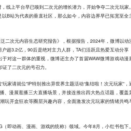
时，线上平台早已嗅到二次元的增长潜力，开始争夺二次元玩家
是以B站为代表的垂直社区，那么如今，内容边界早已拓宽至全
微博泛二次元内容生态研究报告》，根据报告，2024年，微博以动
户超3.2亿，90后是绝对主力人群，TA们活跃且热爱互动分享
出于对这一群体的重视，微博还主办了首届WAW微博游戏动漫
，印证了二次元的号召力。
“玩家请就位”IP特别推出异世界主题活动“集结啦！次元玩家”，
景团播、漫展逛播三大直播场景，并接连推出四大热点话题，覆盖
、潮玩开盒狂欢等圈层兴趣内容，全面激发次元玩家的情绪共鸣
G（即动画、漫画、游戏的统称）领域。今年8月，小红书包下