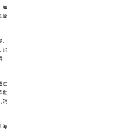
。如
主流
漫、
，消
展，
通过
异世
与消
上海