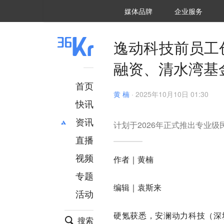
36氪Auto
数字时氪
企业号
未来消费
智能涌现
未来城市
启动Power on
媒体品牌
企业服务
企服点评
36氪出海
36氪研究院
潮生TIDE
36氪企服点评
36Kr研究院
36氪财经
职场bonus
36碳
后浪研究所
36Kr创新咨询
暗涌Waves
硬氪
氪睿研究院
逸动科技前员工
融资、清水湾基
首页
黄 楠
·
2025年10月10日 01:30
快讯
资讯
计划于2026年正式推出专业级
直播
最新
推荐
创投
财经
视频
作者｜黄楠
汽车
AI
专题
科技
项目推荐
编辑｜袁斯来
活动
专精特新
安徽
硬氪获悉，安澜动力科技（深
搜索