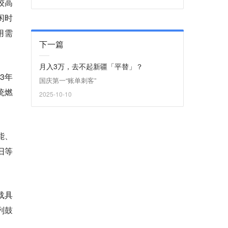
较高
闲时
用需
下一篇
月入3万，去不起新疆「平替」？
3年
国庆第一“账单刺客”
统燃
2025-10-10
能、
旧等
载具
列鼓