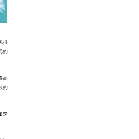
优推
元的
将高
破的
加速