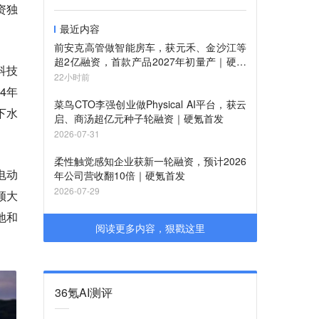
资独
最近内容
前安克高管做智能房车，获元禾、金沙江等
超2亿融资，首款产品2027年初量产｜硬氪
科技
首发
22小时前
4年
菜鸟CTO李强创业做Physical AI平台，获云
下水
启、商汤超亿元种子轮融资｜硬氪首发
2026-07-31
柔性触觉感知企业获新一轮融资，预计2026
电动
年公司营收翻10倍｜硬氪首发
2026-07-29
顿大
地和
阅读更多内容，狠戳这里
36氪AI测评