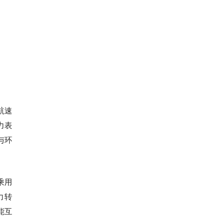
航速
力表
与环
乘用
力转
能互