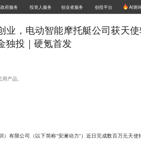
创投发布
项目推荐
核心服务
LP源计划
政府服务
投资人服务
创业者服务
创投平台
AI测
36氪Pro
VClub
VClub投资机构库
创投氪堂
城市之窗
投资机构职位推介
企业入驻
投资人认证
创业，电动智能摩托艇公司获天使
金独投｜硬氪首发
民用产品。
圳）有限公司（以下简称“安澜动力”）近日完成数百万元天使