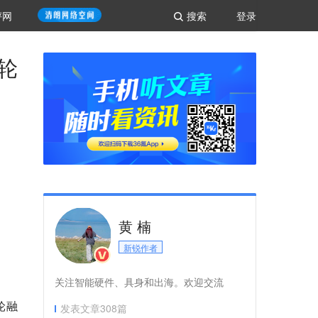
评网
搜索
登录
轮
黄 楠
新锐作者
关注智能硬件、具身和出海。欢迎交流
轮融
发表文章
308
篇