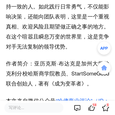
持一致的人。如此践行日常勇气，不仅能影
响决策，还能向团队表明，这里是一个重视
真相、欢迎风险且期望做正确之事的地方。
在这个喧嚣且瞬息万变的世界里，这是竞争
对手无法复制的领导优势。
作者简介：亚历克斯·布达克是加州大学伯
克利分校哈斯商学院教员、StartSomeGood
联合创始人，著有《成为变革者》。
本文来自微信公众号
“哈佛商业评论”（ID：
14
5
写评论...
hbrchinese）
，作者：亚历克斯·布达克