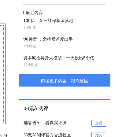
最近内容
100亿，又一社保基金落地
1小时前
“AI神童”，危机后首度出手
1小时前
资本疯抢具身大模型：一天投出5个亿
14小时前
阅读更多内容，狠戳这里
36氪AI测评
选靠谱AI，看真实评测
查看
36氪AI测评官方交流社区
支付
加入