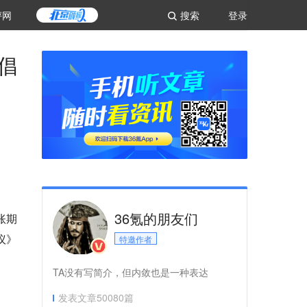
评网
搜索
登录
倡
36氪的朋友们
账期
议》
特邀作者
TA没有写简介，但内敛也是一种表达
发表文章
50080
篇