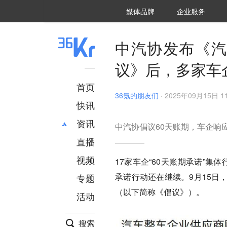
36氪Auto
数字时氪
企业号
未来消费
智能涌现
未来城市
启动Power on
媒体品牌
企业服务
企服点评
36氪出海
36氪研究院
潮生TIDE
36氪企服点评
36Kr研究院
36氪财经
职场bonus
36碳
后浪研究所
36Kr创新咨询
暗涌Waves
硬氪
氪睿研究院
中汽协发布《汽
议》后，多家车
首页
36氪的朋友们
·
2025年09月15日 11
快讯
资讯
中汽协倡议60天账期，车企响
直播
最新
推荐
创投
财经
视频
17家车企“60天账期承诺”
汽车
AI
承诺行动还在继续。9月15日
专题
科技
项目推荐
（以下简称《倡议》）。
活动
专精特新
安徽
搜索