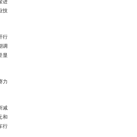
金进
业技
开行
期调
经显
赛力
所减
元和
车行