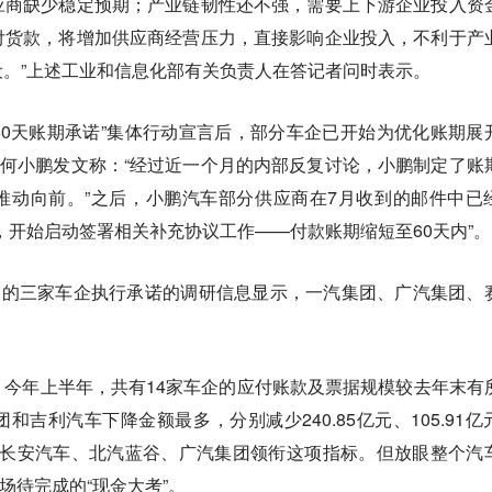
应商缺少稳定预期；产业链韧性还不强，需要上下游企业投入资
付货款，将增加供应商经营压力，直接影响企业投入，不利于产
。”上述工业和信息化部有关负责人在答记者问时表示。
“60天账期承诺”集体行动宣言后，部分车企已开始为优化账期展
长何小鹏发文称：“经过近一个月的内部反复讨论，小鹏制定了账
推动向前。”之后，小鹏汽车部分供应商在7月收到的邮件中已
，开始启动签署相关补充协议工作——付款账期缩短至60天内”。
露的三家车企执行承诺的调研信息显示，一汽集团、广汽集团、
今年上半年，共有14家车企的应付账款及票据规模较去年末有
吉利汽车下降金额最多，分别减少240.85亿元、105.91亿
看，长安汽车、北汽蓝谷、广汽集团领衔这项指标。但放眼整个汽
一场待完成的“现金大考”。