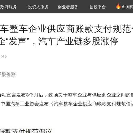
创投发布
项目推荐
核心服务
LP源计划
政府服务
投资人服务
创业者服务
创投平台
AI测
36氪Pro
VClub
VClub投资机构库
创投氪堂
城市之窗
投资机构职位推介
企业入驻
投资人认证
车整车企业供应商账款支付规范
企“发声”，汽车产业链多股涨停
:45
应股价涨
集体行动宣言发布3个月后，这场关于整车企业与供应商企业之间的
，中国汽车工业协会发布《汽车整车企业供应商账款支付规范倡