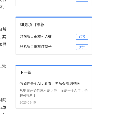
起计
36氪项目推荐
自然
，其
咨询项目审核和入驻
联系
0股
36氪项目推荐订阅号
关注
上涨
下一篇
假如你是个AI，看看世界后会看到些啥
从现在开始你就不是人类，而是一个AI了，全
程AI视角！
时间
2025-09-15
点单