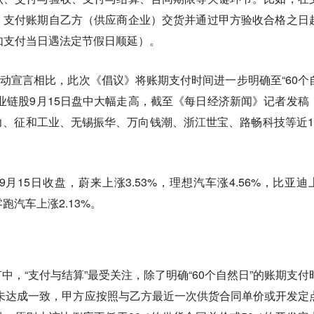
）支付账期自乙方（供应商企业）交货并通过甲方验收合格之日
如支付当日遇法定节假日顺延）。
体行动宣言相比，此次《倡议》将账期支付时间进一步明确至“60个
业链股9月15日盘中大幅走高，截至《每日经济新闻》记者发稿
、征和工业、无锡振华、万向钱潮、浙江世宝、路畅科技等近1
月15日收盘，蔚来上涨3.53%，理想汽车涨4.56%，比亚迪
零跑汽车上涨2.13%。
中，“支付与结算”最受关注，除了明确“60个自然日”的账期支付
未达成一致，甲方应按照与乙方最近一次供货合同单价或开发定