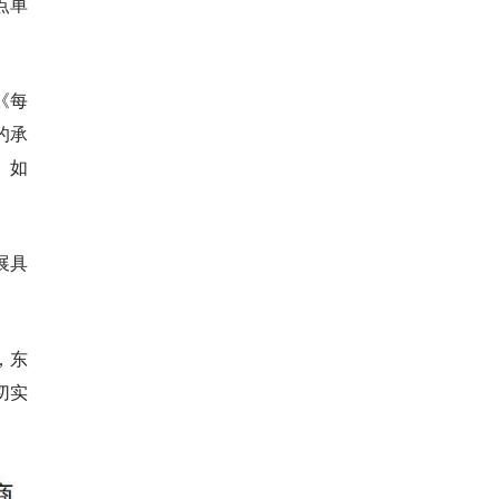
点单
《每
的承
。如
展具
，东
切实