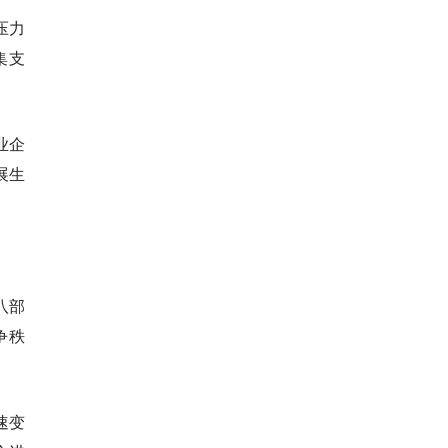
压力
集支
业企
展生
八部
争秩
速变