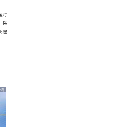
短时
、采
长崔
专题