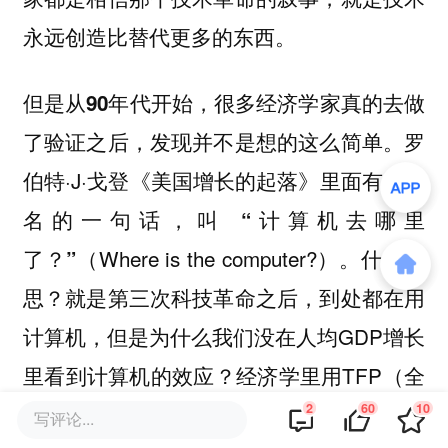
永远创造比替代更多的东西。
但是从90年代开始，很多经济学家真的去做
。罗
了验证之后，发现并不是想的这么简单
伯特·J·戈登《美国增长的起落》里面有很有
名的一句话，叫
“计算机去哪里
（Where is the computer?）。什么意
了？”
思？就是第三次科技革命之后，到处都在用
计算机，但是为什么我们没在人均GDP增长
里看到计算机的效应？经济学里用TFP（全
2
60
10
要素生产率）来衡量技术进步，为什么计算
写评论...