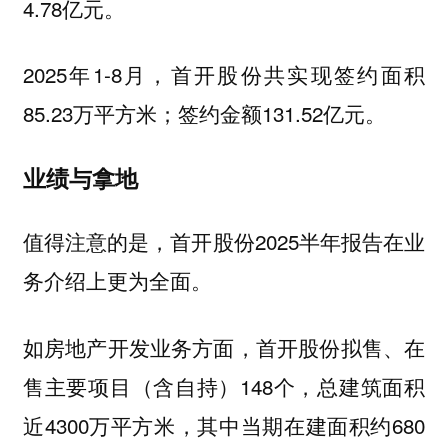
4.78亿元。
2025年1-8月，首开股份共实现签约面积
85.23万平方米；签约金额131.52亿元。
业绩与拿地
值得注意的是，首开股份2025半年报告在业
务介绍上更为全面。
如房地产开发业务方面，首开股份拟售、在
售主要项目（含自持）148个，总建筑面积
近4300万平方米，其中当期在建面积约680