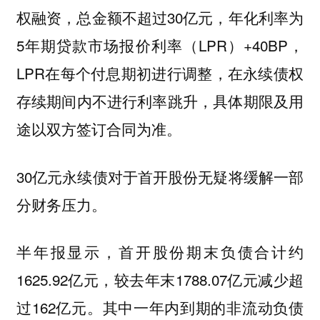
权融资，总金额不超过30亿元，年化利率为
5年期贷款市场报价利率（LPR）+40BP，
LPR在每个付息期初进行调整，在永续债权
存续期间内不进行利率跳升，具体期限及用
途以双方签订合同为准。
30亿元永续债对于首开股份无疑将缓解一部
分财务压力。
半年报显示，首开股份期末负债合计约
1625.92亿元，较去年末1788.07亿元减少超
过162亿元。其中一年内到期的非流动负债