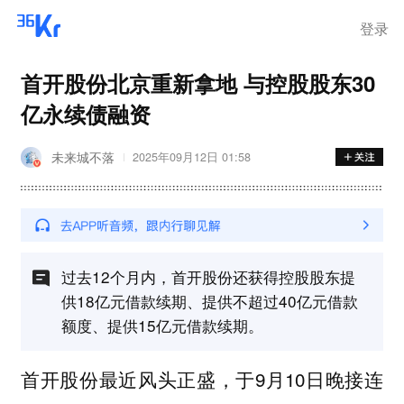
步询价；韩国宣布进入“国家灾
难状态”
登录
首开股份北京重新拿地 与控股股东30
亿永续债融资
未来城不落
2025年09月12日 01:58
过去12个月内，首开股份还获得控股股东提
供18亿元借款续期、提供不超过40亿元借款
额度、提供15亿元借款续期。
首开股份最近风头正盛，于9月10日晚接连