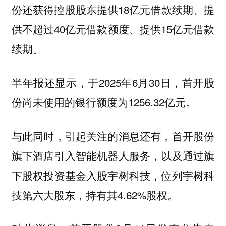
份还获得控股股东提供18亿元借款续期、提
供不超过40亿元借款额度、提供15亿元借款
续期。
半年报还显示，于2025年6月30日，首开股
份尚未使用的银行额度为1256.32亿元。
与此同时，引起关注的消息还有，首开股份
旗下酒店引入智能机器人服务，以及通过旗
下股权投资基金入股宇树科技，位列宇树科
技第六大股东，持有其4.62%股权。