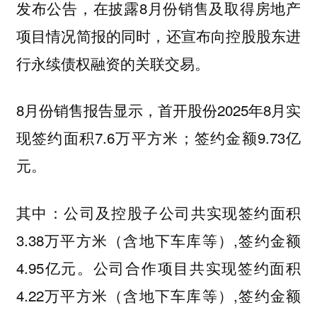
发布公告，在披露8月份销售及取得房地产
项目情况简报的同时，还宣布向控股股东进
行永续债权融资的关联交易。
8月份销售报告显示，首开股份2025年8月实
现签约面积7.6万平方米；签约金额9.73亿
元。
其中：公司及控股子公司共实现签约面积
3.38万平方米（含地下车库等）,签约金额
4.95亿元。公司合作项目共实现签约面积
4.22万平方米（含地下车库等）,签约金额