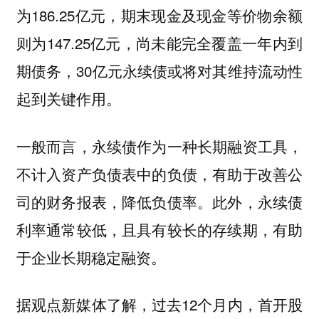
为186.25亿元，期末现金及现金等价物余额
则为147.25亿元，尚未能完全覆盖一年内到
期债务，30亿元永续债或将对其维持流动性
起到关键作用。
一般而言，永续债作为一种长期融资工具，
不计入资产负债表中的负债，有助于改善公
司的财务报表，降低负债率。此外，永续债
利率通常较低，且具有较长的存续期，有助
于企业长期稳定融资。
据观点新媒体了解，过去12个月内，首开股