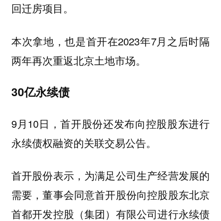
回迁房项目。
本次拿地，也是首开在2023年7月之后时隔
两年再次重返北京土地市场。
30亿永续债
9月10日，首开股份还发布向控股股东进行
永续债权融资的关联交易公告。
首开股份表示，为满足公司生产经营发展的
需要，董事会同意首开股份向控股股东北京
首都开发控股（集团）有限公司进行永续债