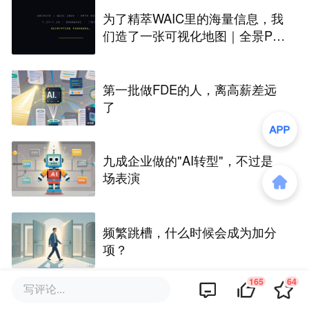
为了精萃WAIC里的海量信息，我
们造了一张可视化地图｜全景PA
NORAMA
第一批做FDE的人，离高薪差远
了
九成企业做的"AI转型"，不过是
场表演
频繁跳槽，什么时候会成为加分
项？
165
64
写评论...