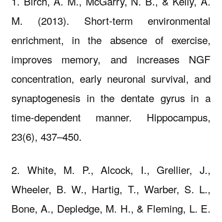
1. Birch, A. M., McGarry, N. B., & Kelly, Á.
M. (2013). Short‐term environmental
enrichment, in the absence of exercise,
improves memory, and increases NGF
concentration, early neuronal survival, and
synaptogenesis in the dentate gyrus in a
time‐dependent manner. Hippocampus,
23(6), 437–450.
2. White, M. P., Alcock, I., Grellier, J.,
Wheeler, B. W., Hartig, T., Warber, S. L.,
Bone, A., Depledge, M. H., & Fleming, L. E.