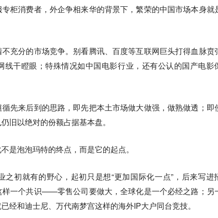
服专柜消费者，外企争相来华的背景下，繁荣的中国市场本身就
着不充分的市场竞争。别看腾讯、百度等互联网巨头打得血脉贲
网线干瞪眼；特殊情况如中国电影行业，还有公认的国产电影
遵循先来后到的思路，即先把本土市场做大做强，做熟做透；即
也仍旧以绝对的份额占据基本盘。
化不是泡泡玛特的终点，而是它的起点。
业之初就有的野心，起初只是想“更加国际化一点”，后来写进
这样一个共识——零售公司要做大，全球化是一个必经之路；另
已经和迪士尼、万代南梦宫这样的海外IP大户同台竞技。