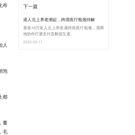
化布
下一篇
港人北上养老潮起，跨境医疗瓶颈待解
香港10万老人北上养老遇跨境医疗瓶颈，需两
地协作打通支付及数据互通。
2025-09-11
始人
销泡
上都
，董
，毛