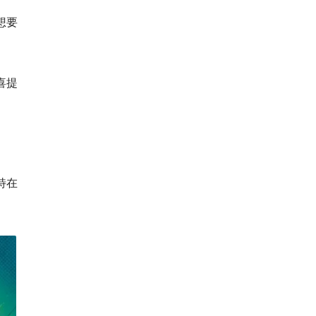
，想要
喜提
特在