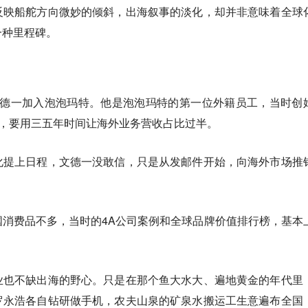
反映船舵方向微妙的倾斜，出海叙事的淡化，却并非意味着全球
一种里程碑。
管文德一加入泡泡玛特。他是泡泡玛特的第一位外籍员工，当时创
”，要用三五年时间让海外业务营收占比过半。
化提上日程，文德一没敢信，只是从发邮件开始，向海外市场推
消费品不多，当时的4A公司案例和全球品牌价值排行榜，基本
业也不缺出海的野心。只是在那个鱼大水大、遍地黄金的年代里
罗永浩各自钻研做手机，农夫山泉的矿泉水搬运工生意遍布全国