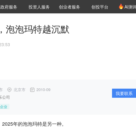
创投发布
项目推荐
核心服务
LP源计划
政府服务
投资人服务
创业者服务
创投平台
AI测
36氪Pro
VClub
VClub投资机构库
创投氪堂
城市之窗
投资机构职位推介
企业入驻
投资人认证
，泡泡玛特越沉默
3:53
市
北京市
2010-09
我要联系
乐公司
企业
，2025年的泡泡玛特是另一种。