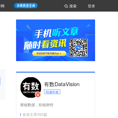
评网
搜索
登录
有数DataVision
特邀作者
硬核数据，软核财经
发表文章
353
篇