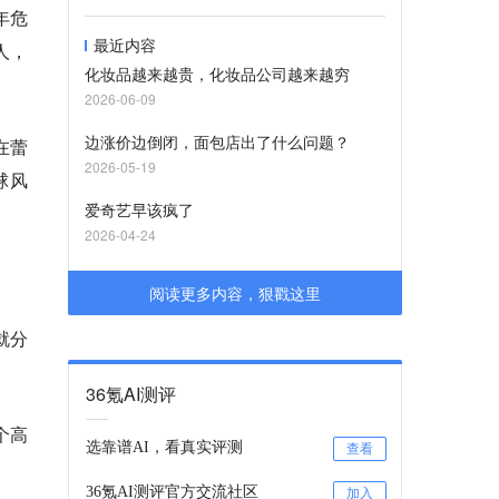
年危
最近内容
人，
化妆品越来越贵，化妆品公司越来越穷
2026-06-09
边涨价边倒闭，面包店出了什么问题？
在蕾
2026-05-19
球风
爱奇艺早该疯了
2026-04-24
阅读更多内容，狠戳这里
就分
36氪AI测评
个高
选靠谱AI，看真实评测
查看
36氪AI测评官方交流社区
加入