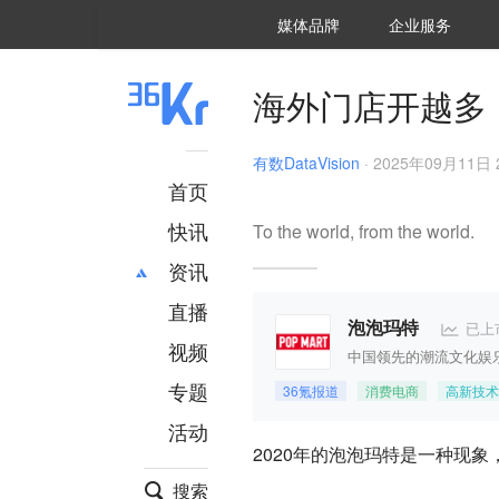
36氪Auto
数字时氪
企业号
未来消费
智能涌现
未来城市
启动Power on
媒体品牌
企业服务
企服点评
36氪出海
36氪研究院
潮生TIDE
36氪企服点评
36Kr研究院
36氪财经
职场bonus
36碳
后浪研究所
36Kr创新咨询
暗涌Waves
硬氪
氪睿研究院
海外门店开越多
有数DataVision
·
2025年09月11日 2
首页
快讯
To the world, from the world.
资讯
直播
最新
推荐
已上
泡泡玛特
创投
财经
视频
中国领先的潮流文化娱
汽车
AI
专题
36氪报道
消费电商
高新技术
科技
项目推荐
活动
专精特新
安徽
2020年的泡泡玛特是一种现象
搜索