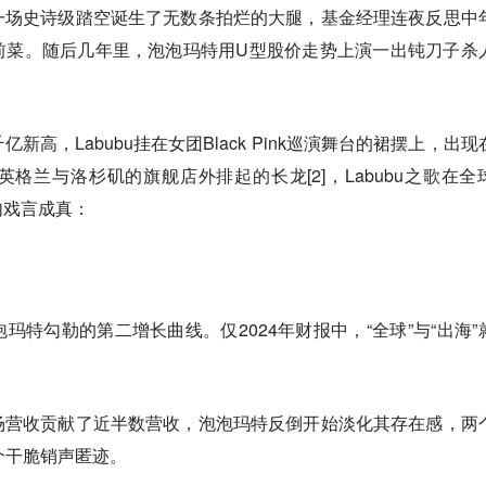
一场史诗级踏空诞生了无数条拍烂的大腿，基金经理连夜反思中
前菜。随后几年里，泡泡玛特用U型股价走势上演一出钝刀子杀
。
高，Labubu挂在女团Black Pink巡演舞台的裙摆上，出现
格兰与洛杉矶的旗舰店外排起的长龙[2]，Labubu之歌在全
句戏言成真：
。
玛特勾勒的第二增长曲线。仅2024年财报中，“全球”与“出海”
场营收贡献了近半数营收，泡泡玛特反倒开始淡化其存在感，两
个干脆销声匿迹。