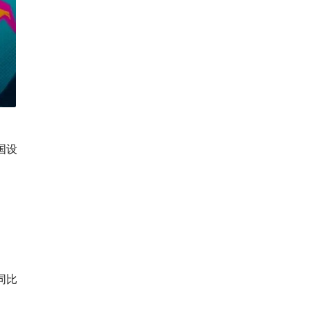
国设
同比