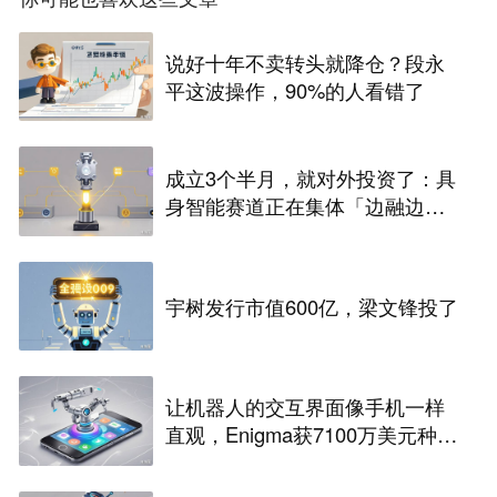
说好十年不卖转头就降仓？段永
平这波操作，90%的人看错了
成立3个半月，就对外投资了：具
身智能赛道正在集体「边融边
投」
宇树发行市值600亿，梁文锋投了
让机器人的交互界面像手机一样
直观，Enigma获7100万美元种子
融资