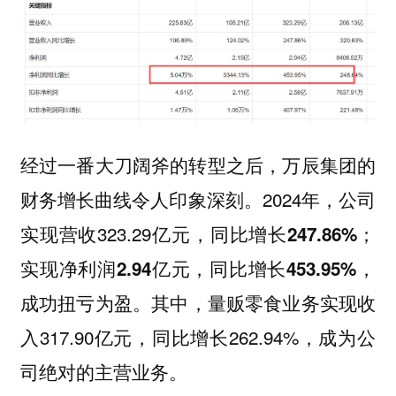
经过一番大刀阔斧的转型之后，万辰集团的
财务增长曲线令人印象深刻。2024年，公司
实现营收323.29亿元，
同比增长247.86%；
实现净利润2.94亿元，同比增长453.95%，
。其中，量贩零食业务实现收
成功扭亏为盈
入317.90亿元，同比增长262.94%，成为公
司绝对的主营业务。