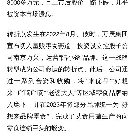
8000多万元，且上市后股价一路下跌，几乎
被资本市场遗忘。
转折点发生在2022年8月。彼时，万辰集团
宣布切入量贩零食赛道，投资设立控股子公
司南京万兴，运营“陆小馋”品牌。这一战略
转型成为公司命运的转折点。此后，公司通
过一系列合资和收购，将“来优品”“好想
来”“吖嘀吖嘀”“老婆大人”等区域零食品牌纳
入麾下，并在2023年将部分品牌统一为“好
想来品牌零食”，完成了从食用菌生产商向
零食连锁巨头的蜕变。