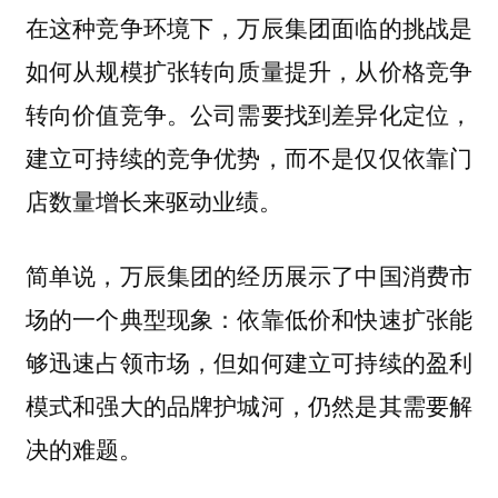
在这种竞争环境下，万辰集团面临的挑战是
如何从规模扩张转向质量提升，从价格竞争
转向价值竞争。公司需要找到差异化定位，
建立可持续的竞争优势，而不是仅仅依靠门
店数量增长来驱动业绩。
简单说，万辰集团的经历展示了中国消费市
场的一个典型现象：依靠低价和快速扩张能
够迅速占领市场，但如何建立可持续的盈利
模式和强大的品牌护城河，仍然是其需要解
决的难题。