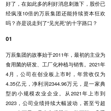
好了，在如此多的利好消息刺激下，股价已
经疯涨10倍的万辰集团还能持续资本狂欢
吗？亦是说走到了“见光死”的十字路口？
01
万辰集团的故事始于2011年，最初的主业为
食用菌的研发、工厂化种植与销售。2021年
4月，公司在创业板上市时，年营收仅为
4.35亿元，净利润2344.96万元，是一家典
型的小规模农业企业。从2021年上市到
2023，公司业绩持续大幅波动，甚至亏超