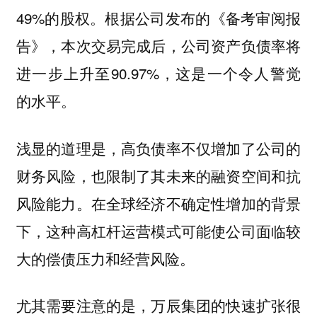
49%的股权。根据公司发布的《备考审阅报
告》，本次交易完成后，公司资产负债率将
进一步上升至90.97%，这是一个令人警觉
的水平。
浅显的道理是，高负债率不仅增加了公司的
财务风险，也限制了其未来的融资空间和抗
风险能力。在全球经济不确定性增加的背景
下，这种高杠杆运营模式可能使公司面临较
大的偿债压力和经营风险。
尤其需要注意的是，万辰集团的快速扩张很