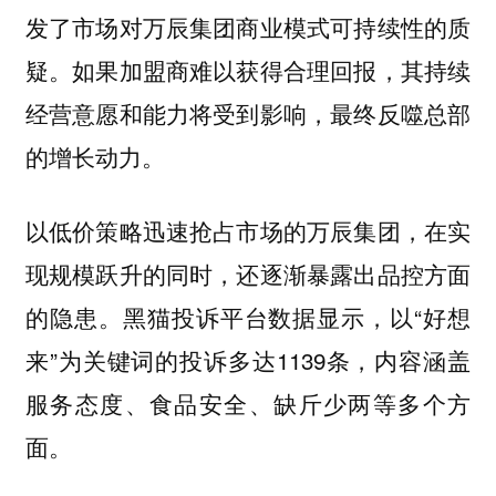
发了市场对万辰集团商业模式可持续性的质
疑。如果加盟商难以获得合理回报，其持续
经营意愿和能力将受到影响，最终反噬总部
的增长动力。
以低价策略迅速抢占市场的万辰集团，在实
现规模跃升的同时，还逐渐暴露出品控方面
的隐患。黑猫投诉平台数据显示，以“好想
来”为关键词的投诉多达1139条，内容涵盖
服务态度、食品安全、缺斤少两等多个方
面。