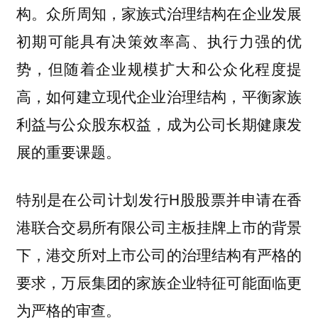
构。众所周知，家族式治理结构在企业发展
初期可能具有决策效率高、执行力强的优
势，但随着企业规模扩大和公众化程度提
高，如何建立现代企业治理结构，平衡家族
利益与公众股东权益，成为公司长期健康发
展的重要课题。
特别是在公司计划发行H股股票并申请在香
港联合交易所有限公司主板挂牌上市的背景
下，港交所对上市公司的治理结构有严格的
要求，万辰集团的家族企业特征可能面临更
为严格的审查。