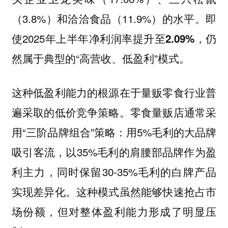
（3.8%）和洽洽食品（11.9%）的水平。即
使2025年上半
，仍
年净利润率提升至2.09%
然属于典型的“高营收、低盈利”模式。
这种低盈利能力的根源在于量贩零食行业普
遍采取的低价竞争策略。零食量贩店通常采
用“三阶品牌组合”策略：用5%毛利的大品牌
吸引客流，以35%毛利的肩腰部品牌作为盈
利主力，同时保留30-35%毛利的白牌产品
实现差异化。这种模式虽然能够快速抢占市
场份额，但对整体盈利能力形成了明显压