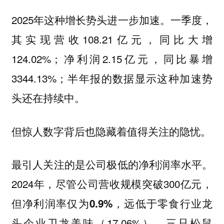
2025年这种增长势头进一步加速。一季度，
其实现营收108.21亿元，同比大增
124.02%；净利润2.15亿元，同比暴增
3344.13%；半年报的数据显示这种加速势
头还在持续中。
但惊人数字背后也隐藏着值得关注的隐忧。
最引人关注的是公司极低的净利润率水平。
2024年，尽管公司营收规模突破300亿元，
但
，远低于零食行业龙
净利润率仅为0.9%
头企业卫龙美味（17.06%）、三只松鼠