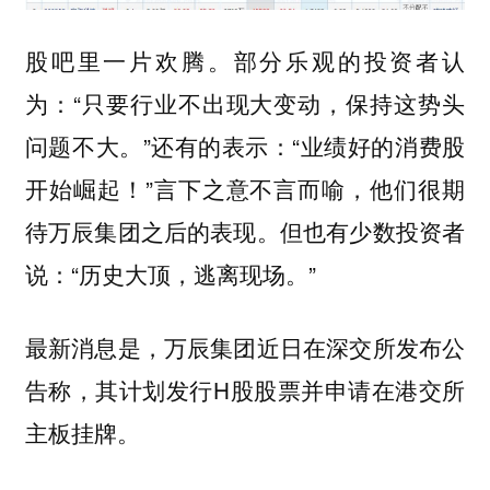
股吧里一片欢腾。部分乐观的投资者认
为：“只要行业不出现大变动，保持这势头
问题不大。”还有的表示：“业绩好的消费股
开始崛起！”言下之意不言而喻，他们很期
待万辰集团之后的表现。但也有少数投资者
说：“历史大顶，逃离现场。”
最新消息是，万辰集团近日在深交所发布公
告称，其计划发行H股股票并申请在港交所
主板挂牌。