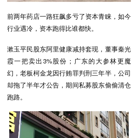
前两年药店一路狂飙多亏了资本青睐，如今
行业遇冷，资本跑得比谁都快。
漱玉平民股东阿里健康减持套现，董事秦光
霞一把卖出3%股份；广东的大参林更魔
幻，老板柯金龙因行贿罪判刑三年半，公司
却拖了半年才公告，期间私募股东偷偷清仓
跑路。