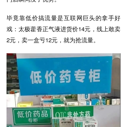
毕竟靠低价搞流量是互联网巨头的拿手好
戏：太极藿香正气液进货价14元，线上敢卖
2元，卖一盒亏12元，就为抢流量。