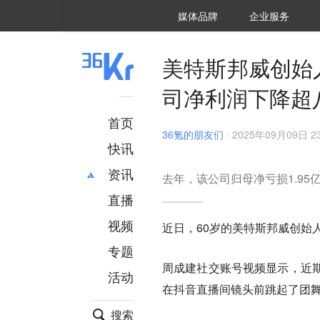
36氪Auto
数字时氪
企业号
未来消费
智能涌现
未来城市
启动Power on
媒体品牌
企业服务
企服点评
36氪出海
36氪研究院
潮生TIDE
36氪企服点评
36Kr研究院
36氪财经
职场bonus
36碳
后浪研究所
36Kr创新咨询
暗涌Waves
硬氪
氪睿研究院
美特斯邦威创始
司净利润下降超
首页
36氪的朋友们
·
2025年09月09日 23
快讯
资讯
去年，该公司归母净亏损1.95
直播
最新
推荐
创投
财经
视频
近日，60岁的美特斯邦威创始
汽车
AI
专题
科技
项目推荐
周成建社交账号视频显示，近
活动
专精特新
安徽
在抖音直播间镜头前跳起了团舞
搜索