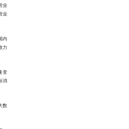
营业
营业
国内
致力
速变
标消
大数