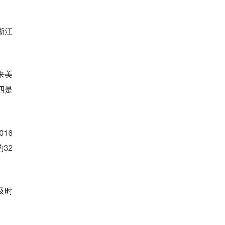
浙江
来美
四是
16
32
及时