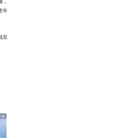
频，
更年
截至
专题