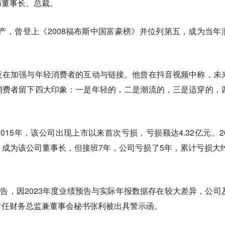
饰董事长、总裁。
元资产，曾登上《2008福布斯中国富豪榜》并位列第五，成为当年
意在加强与年轻消费者的互动与链接。他曾在抖音视频中称，未
消费者留下四大印象：一是年轻的，二是潮流的，三是适穿的，
15年，该公司出现上市以来首次亏损，亏损额达4.32亿元。20
成为该公司董事长，但接班7年，公司亏损了5年，累计亏损大约
公告，因2023年度业绩预告与实际年报数据存在较大差异，公司
时任财务总监兼董事会秘书张利被出具警示函。