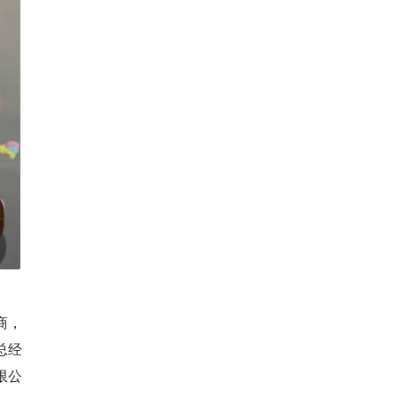
商，
总经
限公