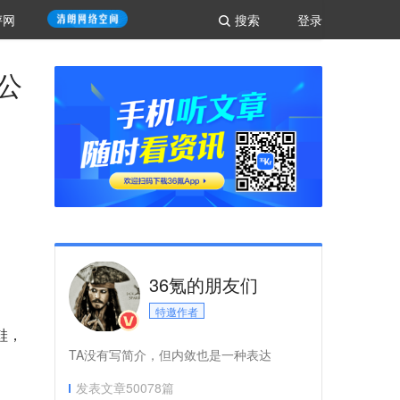
评网
搜索
登录
公
36氪的朋友们
特邀作者
鞋，
TA没有写简介，但内敛也是一种表达
发表文章
50078
篇