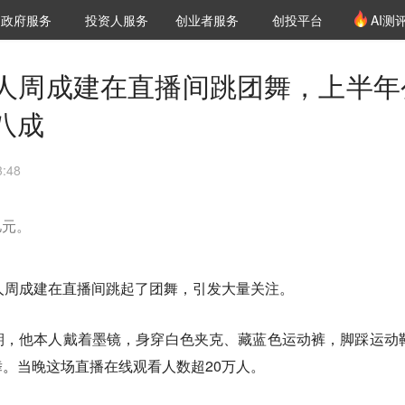
创投发布
项目推荐
核心服务
LP源计划
政府服务
投资人服务
创业者服务
创投平台
AI测
36氪Pro
VClub
VClub投资机构库
创投氪堂
城市之窗
投资机构职位推介
企业入驻
投资人认证
人周成建在直播间跳团舞，上半年
八成
:48
亿元。
人周成建在直播间跳起了团舞，引发大量关注。
期，他本人戴着墨镜，身穿白色夹克、藏蓝色运动裤，脚踩运动
。当晚这场直播在线观看人数超20万人。