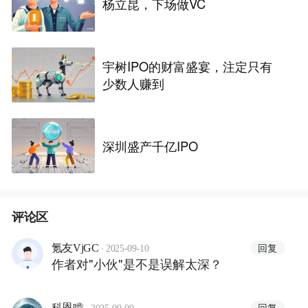
杨立昆，下场做VC
宇树IPO的财富盛宴，注定只有
少数人赚到
深圳盛产千亿IPO
评论区
·
回复
氪友VjGC
2025-09-10
作者对"小伙"是不是误解太深？
·
回复
科恩啃