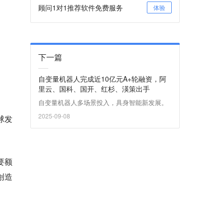
顾问1对1推荐软件免费服务
体验
下一篇
自变量机器人完成近10亿元A+轮融资，阿
里云、国科、国开、红杉、渶策出手
自变量机器人多场景投入，具身智能新发展。
2025-09-08
球发
要额
创造