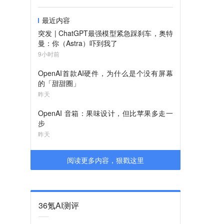
最近内容
突发 | ChatGPT最强模型紧急踩刹车，奥特
曼：你（Astra）吓到我了
9小时前
OpenAI首款AI硬件，为什么是个没有屏幕
的「甜甜圈」
昨天
OpenAI 音箱：果味设计，但比苹果多走一
步
昨天
阅读更多内容，狠戳这里
36氪AI测评