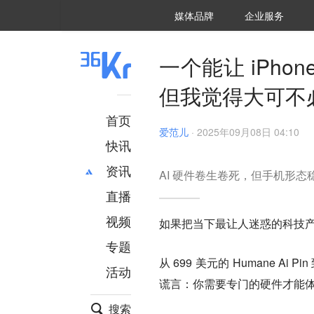
36氪Auto
数字时氪
企业号
未来消费
智能涌现
未来城市
启动Power on
媒体品牌
企业服务
企服点评
36氪出海
36氪研究院
潮生TIDE
36氪企服点评
36Kr研究院
36氪财经
职场bonus
36碳
后浪研究所
36Kr创新咨询
暗涌Waves
硬氪
氪睿研究院
一个能让 iPhon
但我觉得大可不
首页
爱范儿
·
2025年09月08日 04:10
快讯
资讯
AI 硬件卷生卷死，但手机形态稳
直播
最新
推荐
创投
财经
视频
如果把当下最让人迷惑的科技产
汽车
AI
专题
科技
项目推荐
从 699 美元的 Humane Ai 
活动
专精特新
安徽
谎言：你需要专门的硬件才能体验
搜索