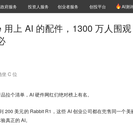
创投发布
项目推荐
核心服务
LP源计划
政府服务
投资人服务
创业者服务
创投平台
AI测
36氪Pro
VClub
VClub投资机构库
创投氪堂
城市之窗
投资机构职位推介
企业入驻
投资人认证
e 用上 AI 的配件，1300 万人围
必
坐 C 位
品拉个清单，AI 硬件网红们绝对榜上有名。
Pin 到 200 美元的 Rabbit R1，这些 AI 创业公司都在兜售同一个
真正的 AI。