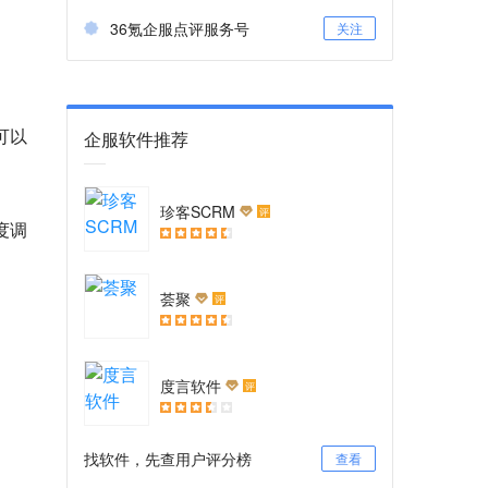
36氪企服点评服务号
关注
可以
企服软件推荐
珍客SCRM
评
度调
荟聚
评
度言软件
评
找软件，先查用户评分榜
查看