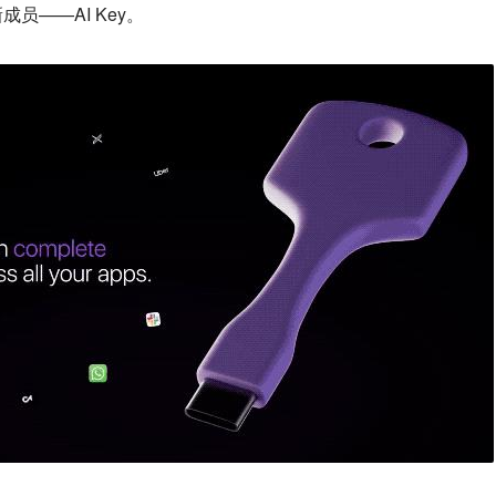
员——AI Key。