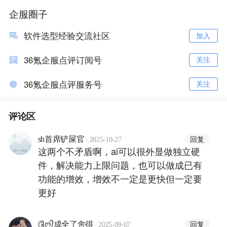
企服圈子
软件选型经验交流社区
加入
36氪企服点评订阅号
关注
36氪企服点评服务号
关注
评论区
·
回复
sh首席铲屎官
2025-10-27
这两个不矛盾啊，ai可以很外显做独立硬
件，解决能力上限问题，也可以做成已有
功能的增效，增效不一定是更快但一定要
更好
·
回复
༊ღ᭄成全了舍得
2025-09-07