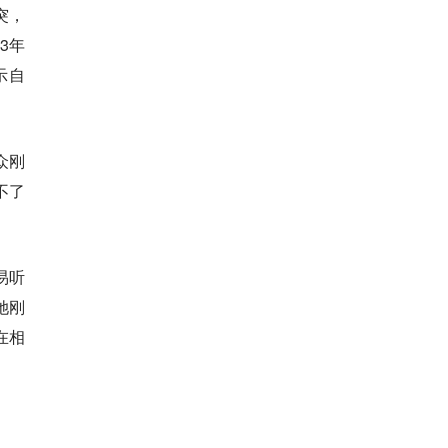
突，
3年
示自
众刚
不了
易听
她刚
在相