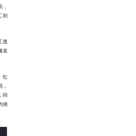
员，
工则
工透
播直
。
、红
易，
，同
均佣