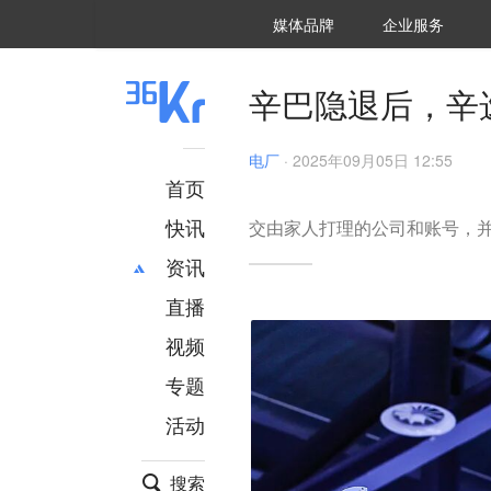
36氪Auto
数字时氪
企业号
未来消费
智能涌现
未来城市
启动Power on
媒体品牌
企业服务
企服点评
36氪出海
36氪研究院
潮生TIDE
36氪企服点评
36Kr研究院
36氪财经
职场bonus
36碳
后浪研究所
36Kr创新咨询
暗涌Waves
硬氪
氪睿研究院
辛巴隐退后，辛
电厂
·
2025年09月05日 12:55
首页
快讯
交由家人打理的公司和账号，
资讯
直播
最新
推荐
创投
财经
视频
汽车
AI
专题
科技
项目推荐
活动
专精特新
安徽
搜索