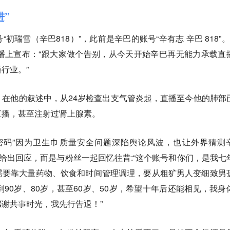
进”
初瑞雪（辛巴818）”，此前是辛巴的账号“辛有志 辛巴 818”。
播上宣布：“跟大家做个告别，从今天开始辛巴再无能力承载直
行业。”
在他的叙述中，从24岁检查出支气管炎起，直播至今他的肺部
直播，甚至注射过肾上腺素。
密码”因为卫生巾质量安全问题深陷舆论风波，也让外界猜测
此给出回应，而是与粉丝一起回忆往昔:“这个账号和你们，是我七
需要靠大量药物、饮食和时间管理调理，要从粗犷男人变细致男
到90岁、80岁，甚至60岁、50岁，希望十年后还能相见，我身
谢共事时光，我先行告退！”