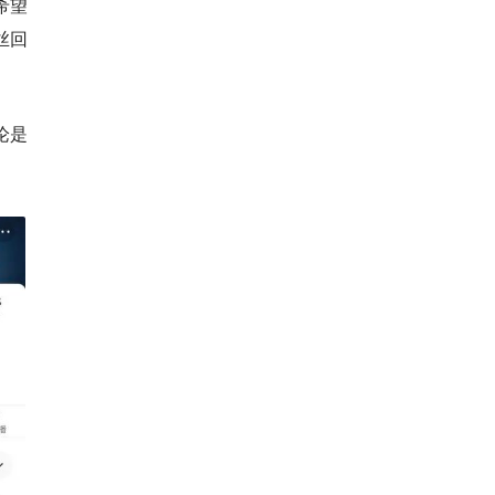
希望
丝回
论是