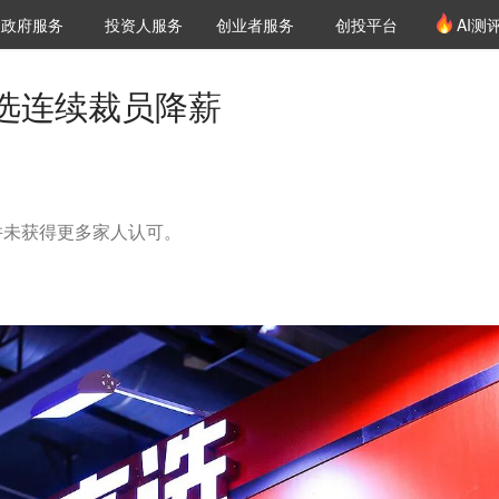
创投发布
项目推荐
核心服务
LP源计划
政府服务
投资人服务
创业者服务
创投平台
AI测
36氪Pro
VClub
VClub投资机构库
创投氪堂
城市之窗
投资机构职位推介
企业入驻
投资人认证
选连续裁员降薪
并未获得更多家人认可。