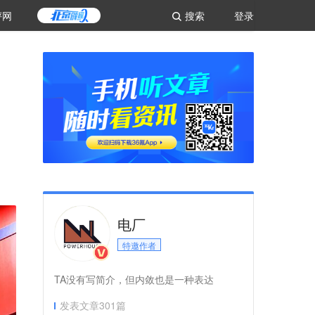
评网
搜索
登录
电厂
特邀作者
TA没有写简介，但内敛也是一种表达
发表文章
301
篇