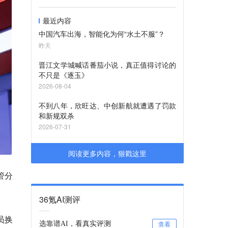
最近内容
中国汽车出海，智能化为何“水土不服”？
昨天
晋江文学城喊话番茄小说，真正值得讨论的
不只是《逐玉》
2026-08-04
不到八年，欣旺达、中创新航就遭遇了罚款
和新规双杀
2026-07-31
阅读更多内容，狠戳这里
管分
36氪AI测评
员换
选靠谱AI，看真实评测
查看