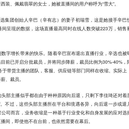
西装、佩戴翡翠的女士，她被直播间的用户称呼为“雪大”。
辛选集团创始人辛巴（辛有志）的妻子初瑞雪，这是她接手辛巴
间呈现的数据，这场直播最高同时在线人数突破223万，销售
到数字增长带来的快乐。随着辛巴宣布退出直播行业，辛选也被
目前已开启分批裁员，并将同步降薪，裁员比例为30%-40%，
接服务于带货主播的团队，客服、供应链等部门同样在收缩。实际上
降薪、裁员。
的头部主播似乎都在由于种种原因向后退，只剩下李佳琦还对着
”。不过，这些头部主播所在平台和境遇各异，向后退一步或退
家公司而言，业务收缩是一种基于行业变化和自身发展的应对选
直播间，即使他不在台前，也依然需要在幕后。