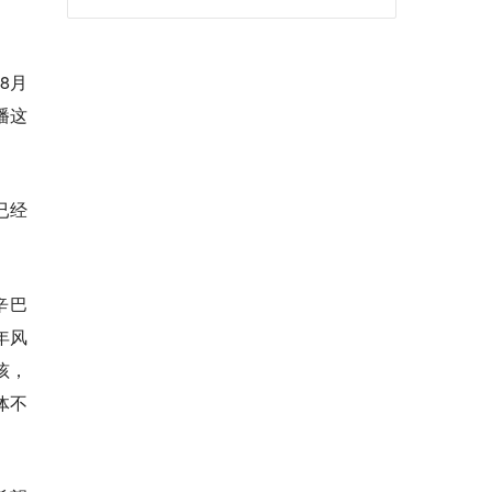
8月
播这
已经
辛巴
年风
孩，
体不