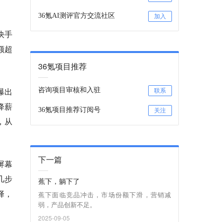
36氪AI测评官方交流社区
加入
快手
额超
36氪项目推荐
曝出
咨询项目审核和入驻
联系
降薪
36氪项目推荐订阅号
关注
，从
下一篇
屏幕
几步
蕉下，躺下了
择，
蕉下面临竞品冲击，市场份额下滑，营销减
弱，产品创新不足。
2025-09-05