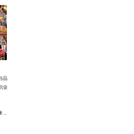
与品
职业
来，