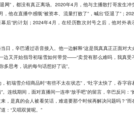
“退网”，都没有真正离场。2020年4月，他与主播散打哥发生冲
4月，他在直播中感慨“被资本、流量打败了”，喊出“臣退了”；202
居幕后”的计划；2024年4月，在经历数次封号之后，他对外表
当日，辛巴通过语音接入。他一边解释“这是我真真正正面对大
一边又开始指导初瑞雪如何带货——“卖货有那么难吗，我真受
“你多思考，说的每句话想好了说”。
，初瑞雪介绍商品时“有些不太在状态”，“吐字太快了，吞字容
”。连线期间，面对直播间一连串“放手吧”的留言，辛巴反问：“
来，是真的会人被看笑话，难道要那个时候再解决问题吗？”而
道：“又唱双簧呢。”