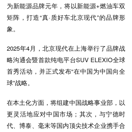
为新能源品牌元年，将以新能源+燃油车双
矩阵，打造“真·质好车北京现代”的品牌形
象。
2025年4月，北京现代在上海举行了品牌战
略沟通会暨首款纯电平台SUV ELEXIO全球
首秀活动，并正式发布“在中国为中国向全
球”战略。
在本土化方面，将组建中国战略事业部，以
更灵活地应对中国市场；其次，与宁德时
代、博泰、毫末等国内顶尖技术企业携手合