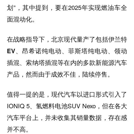
划”，其中提到，要在2025年实现燃油车全
面混动化。
在战略指导下，北京现代量产了包括伊兰特
EV、昂希诺纯电动、菲斯塔纯电动、领动
插混、索纳塔插混等在内的多款新能源汽车
产品，然而由于成效不佳，陆续停售。
值得一提的是，现代汽车以进口形式引入了
IONIQ 5、氢燃料电池SUV Nexo，但在各大
汽车平台上，并未收集其销量数据，存在感
并不高。