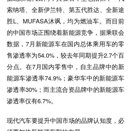
索纳塔、全新伊兰特、第五代胜达、全新途
胜L、MUFASA沐飒，均为燃油车。而目前
的中国市场正围绕着新能源竞争，据乘联会
数据，7月新能源车在国内总体乘用车的零
售渗透率为54.0%，较去年同期提升2.7个百
分点。在7月国内零售中，自主品牌中的新
能源车渗透率74.9%；豪华车中的新能源车
渗透率30%；而主流合资品牌中的新能源车
渗透率仅有6.7%。
现代汽车要提升中国市场的品牌认知度，必