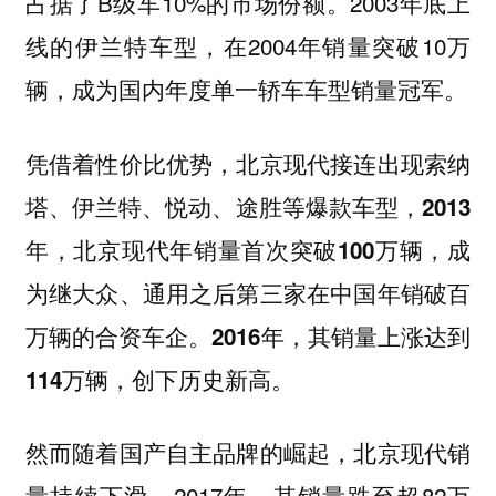
占据了B级车10%的市场份额。2003年底上
线的伊兰特车型，在2004年销量突破10万
辆，成为国内年度单一轿车车型销量冠军。
凭借着性价比优势，北京现代接连出现索纳
塔、伊兰特、悦动、途胜等爆款车型，2013
年，北京现代年销量首次突破100万辆，成
为继大众、通用之后第三家在中国年销破百
万辆的合资车企。2016年，其销量上涨达到
114万辆，创下历史新高。
然而随着国产自主品牌的崛起，北京现代销
量持续下滑。2017年，其销量跌至超82万