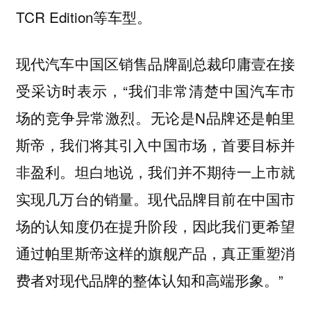
TCR Edition等车型。
现代汽车中国区销售品牌副总裁印庸壹在接
受采访时表示，“我们非常清楚中国汽车市
场的竞争异常激烈。无论是N品牌还是帕里
斯帝，我们将其引入中国市场，首要目标并
非盈利。坦白地说，我们并不期待一上市就
实现几万台的销量。现代品牌目前在中国市
场的认知度仍在提升阶段，因此我们更希望
通过帕里斯帝这样的旗舰产品，真正重塑消
费者对现代品牌的整体认知和高端形象。”