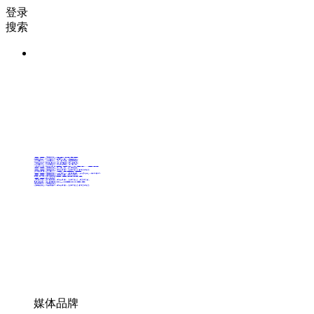
登录
搜索
36氪Auto
数字时氪
未来消费
智能涌现
未来城市
启动Power on
36氪出海
36氪研究院
潮生TIDE
36氪企服点评
36氪财经
职场bonus
36碳
后浪研究所
暗涌Waves
硬氪
氪睿研究院
媒体品牌