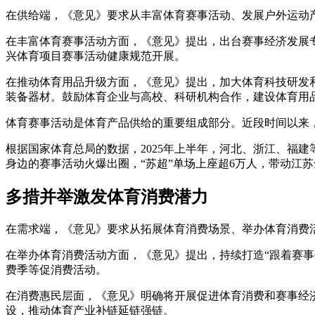
在供给端，《意见》要求从丰富体育赛事活动、发展户外运动
在丰富体育赛事活动方面，《意见》提出，出台赛事经济发展
兴体育项目赛事活动健康规范开展。
在推动体育用品升级方面，《意见》提出，加大体育科技研发
装备器材。鼓励体育企业与高校、科研机构合作，建设体育用
体育赛事活动是体育产品供给的重要组成部分。近段时间以来
根据国家体育总局的数据，2025年上半年，河北、浙江、福建等
身边的赛事活动火爆出圈，“苏超”单场上座超6万人，带动江苏
多措并举激发体育消费潜力
在需求端，《意见》要求从拓展体育消费场景、举办体育消费
在举办体育消费活动方面，《意见》提出，持续打造“跟着赛事
费季等促消费活动。
在消费惠民层面，《意见》明确将开展促进体育消费和赛事经
设，推动体育产业补链延链强链。