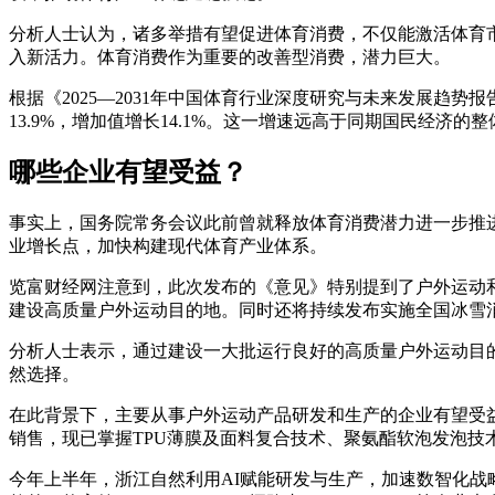
分析人士认为，诸多举措有望促进体育消费，不仅能激活体育
入新活力。体育消费作为重要的改善型消费，潜力巨大。
根据《2025—2031年中国体育行业深度研究与未来发展趋势报
13.9%，增加值增长14.1%。这一增速远高于同期国民经济
哪些企业有望受益？
事实上，国务院常务会议此前曾就释放体育消费潜力进一步推
业增长点，加快构建现代体育产业体系。
览富财经网注意到，此次发布的《意见》特别提到了户外运动
建设高质量户外运动目的地。同时还将持续发布实施全国冰雪
分析人士表示，通过建设一大批运行良好的高质量户外运动目
然选择。
在此背景下，主要从事户外运动产品研发和生产的企业有望受益
销售，现已掌握TPU薄膜及面料复合技术、聚氨酯软泡发泡技术等
今年上半年，浙江自然利用AI赋能研发与生产，加速数智化