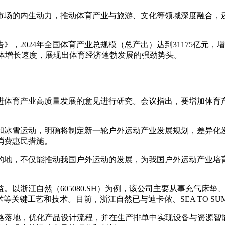
市场的内生动力，推动体育产业与旅游、文化等领域深度融合，
告》，2024年全国体育产业总规模（总产出）达到31175亿元，增
的整体增长速度，展现出体育经济蓬勃发展的强劲势头。
进体育产业高质量发展的意见进行研究。会议指出，要增加体育
和冰雪运动，明确将制定新一轮户外运动产业发展规划，差异化
消费惠民措施。
的地，不仅能推动我国户外运动的发展，为我国户外运动产业培育
。以浙江自然（605080.SH）为例，该公司主要从事充气床
关键工艺和技术。目前，浙江自然已与迪卡侬、SEA TO SU
战略落地，优化产品设计流程，并在生产排单中实现设备与资源智