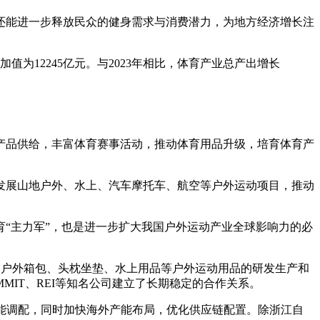
还能进一步释放民众的健身需求与消费潜力，为地方经济增长注
加值为12245亿元。与2023年相比，体育产业总产出增长
产品供给，丰富体育赛事活动，推动体育用品升级，培育体育产
发展山地户外、水上、汽车摩托车、航空等户外运动项目，推动
“主力军”，也是进一步扩大我国户外运动产业全球影响力的必
垫、户外箱包、头枕坐垫、水上用品等户外运动用品的研发生产和
MMIT、REI等知名公司建立了长期稳定的合作关系。
能调配，同时加快海外产能布局，优化供应链配置。除浙江自