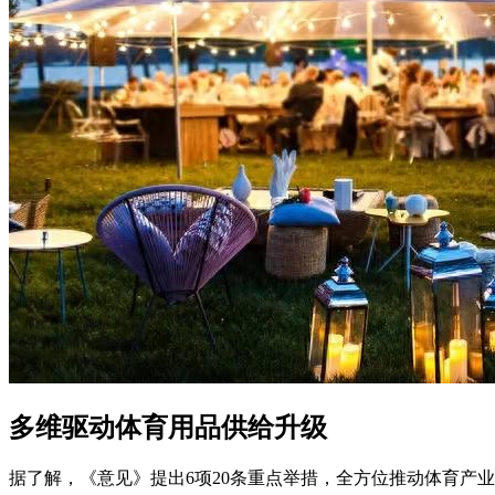
多维驱动体育用品供给升级
据了解，《意见》提出6项20条重点举措，全方位推动体育产