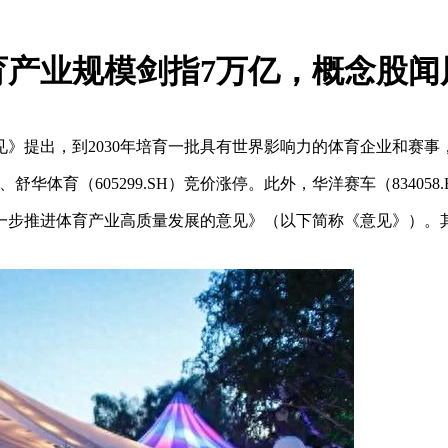
体育产业规模剑指7万亿，概念股闻
》提出，到2030年培育一批具有世界影响力的体育企业和赛事
舒华体育（605299.SH）竞价涨停。此外，华洋赛车（834058.
步推进体育产业高质量发展的意见》（以下简称《意见》）。其