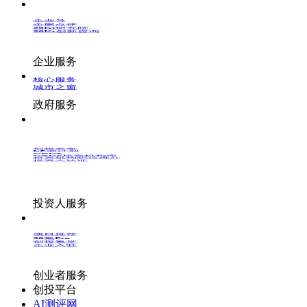
企业号
企服点评
36Kr研究院
36Kr创新咨询
企业服务
核心服务
城市之窗
政府服务
创投发布
LP源计划
VClub
VClub投资机构库
投资机构职位推介
投资人认证
投资人服务
项目推荐
36氪Pro
创投氪堂
企业入驻
创业者服务
创投平台
AI测评网