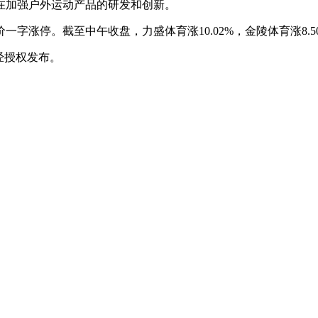
企业也在加强户外运动产品的研发和创新。
停。截至中午收盘，力盛体育涨10.02%，金陵体育涨8.50%，鸿
经授权发布。
。