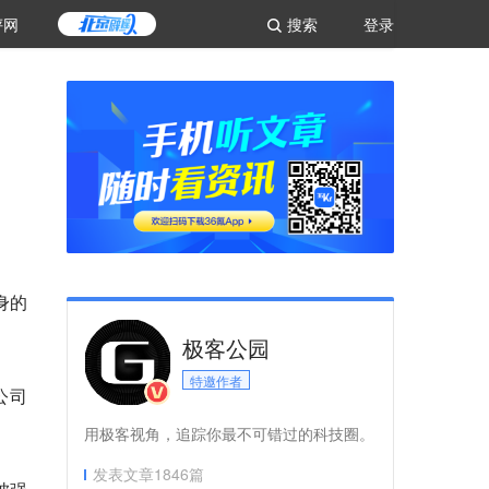
评网
搜索
登录
身的
极客公园
特邀作者
件公司
用极客视角，追踪你最不可错过的科技圈。
发表文章
1846
篇