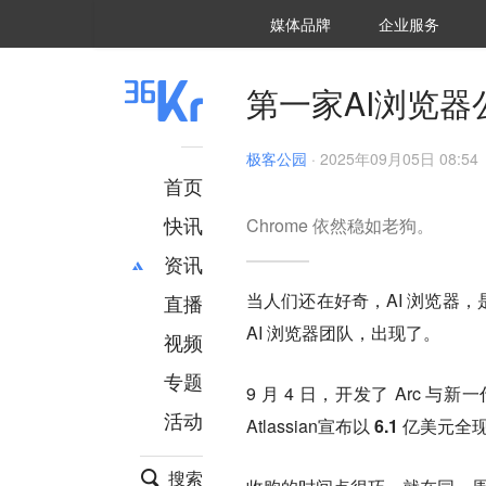
36氪Auto
数字时氪
企业号
未来消费
智能涌现
未来城市
启动Power on
媒体品牌
企业服务
企服点评
36氪出海
36氪研究院
潮生TIDE
36氪企服点评
36Kr研究院
36氪财经
职场bonus
36碳
后浪研究所
36Kr创新咨询
暗涌Waves
硬氪
氪睿研究院
第一家AI浏览器
极客公园
·
2025年09月05日 08:54
首页
快讯
Chrome 依然稳如老狗。
资讯
当人们还在好奇，AI 浏览器，
直播
最新
推荐
AI 浏览器团队，出现了。
创投
财经
视频
汽车
AI
专题
9 月 4 日，开发了 Arc 与新一代
科技
项目推荐
活动
专精特新
安徽
Atlassian
宣布以 6.1 亿美元全
搜索