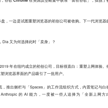
周，
谷歌 Chrome 在美国反垄断案中获准「留在谷歌」，摆脱了
本盘，一边是试图重塑浏览器的初创公司被收购。下一代浏览器
，Dia 又为何选择此时「卖身」？
ny 是一家 2019 年在纽约成立的初创公司，目标很直白：重塑上网体验
胆重塑浏览器界面的产品吸引了一批用户。
ium 为底，推出侧栏与「Spaces」的工作流组织方式，内置笔记与白
I 和 Anthropic 的 AI 能力，一度被一些人追捧为「全新上网