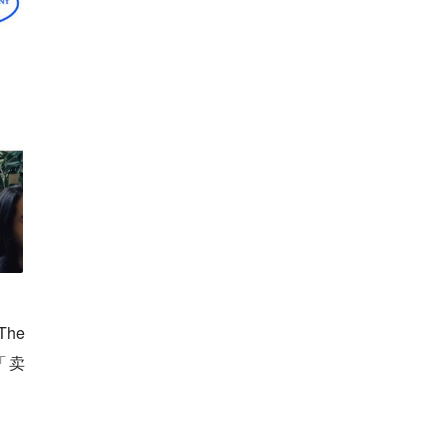
he
非「卖