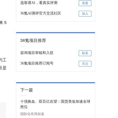
选靠谱AI，看真实评测
查看
36氪AI测评官方交流社区
加入
 5
36氪项目推荐
咨询项目审核和入驻
联系
的工
36氪项目推荐订阅号
关注
而是
下一篇
十强换血、双百亿在望：国货美妆加速全球
抢位
国际化布局加速