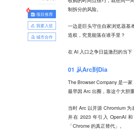
收购的时间点很巧，就在同一
制拆分的风险
。
项目推荐
我要入驻
一边是巨头守住自家浏览器基
造权，究竟能落在谁手里？
城市合作
在 AI 入口之争日益激烈的当下
01 从Arc到Dia
The Browser Compa
最早因 Arc 出圈，靠这个大
当时 Arc 以开源 Chrom
并在 2023 年引入 OpenA
「Chrome 的真正替代」。