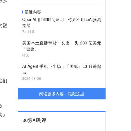
被强
最近内容
OpenAI用1年时间证明，你并不用为AI换浏
的塑
览器
7小时前
美国本土直播带货，长出一头 200 亿美元
「巨兽」
昨天
AI Agent 手机下半场，「国标」L3 只是起
点
2026-08-06
。他们
阅读更多内容，狠戳这里
板，
方式」
36氪AI测评