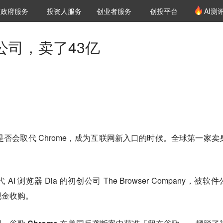
创投发布
项目推荐
核心服务
LP源计划
政府服务
投资人服务
创业者服务
创投平台
AI测
36氪Pro
VClub
VClub投资机构库
创投氪堂
城市之窗
投资机构职位推介
企业入驻
投资人认证
公司，卖了43亿
是否会取代 Chrome，成为互联网新入口的时候。全球第一家卖
 AI 浏览器 Dia 的初创公司 The Browser Company，被软
现金收购
。