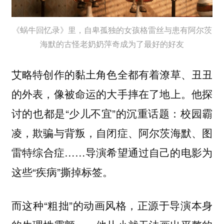
《蜗牛回忆录》里，自卑孤独的女孩格雷丝与患有阿尔茨
海默的古怪老奶奶萍奇成为了最好的好友
艾略特创作的黏土角色全都有着潦草、丑丑
的外表，像被命运的大手摔在了地上。他探
讨的也都是“少儿不宜”的沉重话题：校园霸
凌，欺骗与背叛，自闭症、阿尔茨海默、图
雷特综合症……导演希望通过自己的电影为
这些“疾病”撕掉标签。
而这种“粗拙”的动画风格，正源于导演本身