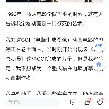
1996年，我从电影学院毕业的时候，就有人
告诉我定格动画是一门濒死的艺术。
我知道CGI（电脑生成图像）动画电影的浪
潮正在卷土而来。当时刚开始出现像《玩具
总动员》这样CGI完成的片子，但是我很确
定，我不想成为一个整天猫在电脑屏幕前的
动画制作者。
我喜欢动手，我爱那些实实在在、能摸得着
49
3
写评论...
的东西。我喜欢抓起一团黏土，在指间揉捏