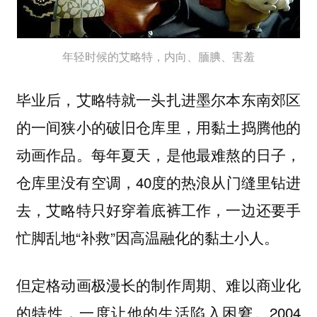
年轻时候的艾略特，内向、腼腆、害羞
毕业后，艾略特就一头扎进墨尔本东南郊区
的一间狭小的破旧仓库里，用黏土捣腾他的
动画作品。每年夏天，是他最难熬的日子，
仓库里没有空调，40度的热浪从门缝里钻进
去，艾略特只好穿着底裤工作，一边还要手
忙脚乱地“补救”因高温融化的黏土小人。
但定格动画极漫长的制作周期、难以商业化
的特性，一度让他的生活陷入困窘。2004