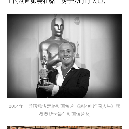
了的动画师会在黏土房子旁呼呼大睡。
2004年，导演凭借定格动画短片《裸体哈维闯人生》获
得奥斯卡最佳动画短片奖