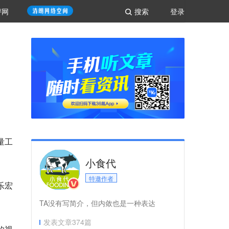
评网
搜索
登录
量工
小食代
特邀作者
乐宏
TA没有写简介，但内敛也是一种表达
发表文章
374
篇