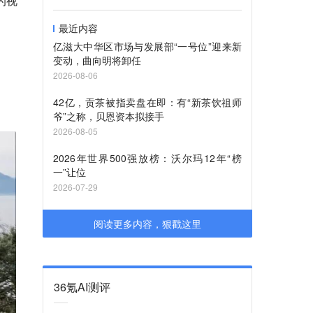
的视
最近内容
亿滋大中华区市场与发展部“一号位”迎来新
变动，曲向明将卸任
2026-08-06
42亿，贡茶被指卖盘在即：有“新茶饮祖师
爷”之称，贝恩资本拟接手
2026-08-05
2026年世界500强放榜：沃尔玛12年“榜
一”让位
2026-07-29
阅读更多内容，狠戳这里
36氪AI测评