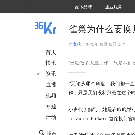
36氪Auto
数字时氪
企业号
未来消费
智能涌现
未来城市
启动Power on
媒体品牌
企业服务
企服点评
36氪出海
36氪研究院
潮生TIDE
36氪企服点评
36Kr研究院
36氪财经
职场bonus
36碳
后浪研究所
36Kr创新咨询
暗涌Waves
硬氪
氪睿研究院
雀巢为什么要换
小食代
·
2025年09月05日 00:15
首页
快讯
“已经做了大量工作，只是我们
资讯
“无论从哪个角度，我们都一
直播
最新
推荐
作，只是我们没料到会在这个时
创投
财经
视频
汽车
AI
专题
小食代了解到，她是在昨晚举
科技
项目推荐
活动
专精特新
安徽
（Laurent Freixe）
搜索