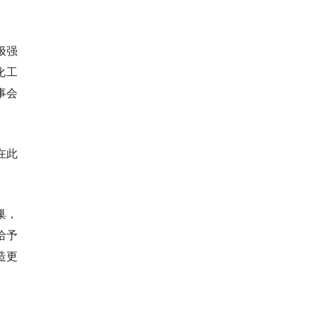
极强
化工
事会
在此
巢，
给予
造更