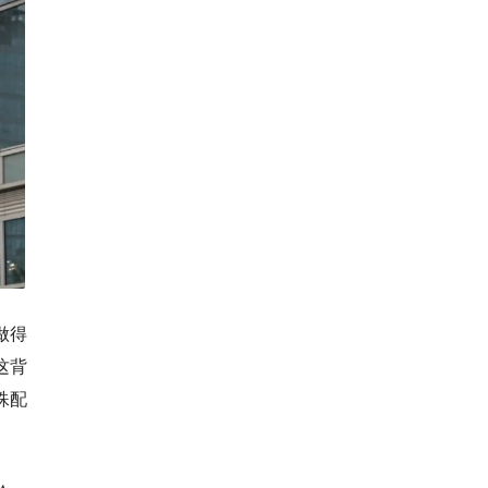
做得
这背
殊配