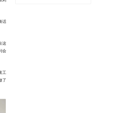
谈话
在这
到会
拔工
做了