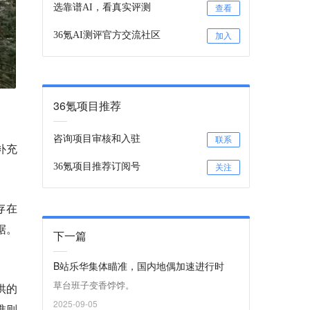
选靠谱AI，看真实评测
查看
36氪AI测评官方交流社区
加入
36氪项目推荐
咨询项目审核和入驻
联系
补充
36氪项目推荐订阅号
关注
存在
据。
下一篇
B站乐华集体瞄准，国内地偶加速进行时
草台班子变香饽饽。
供的
2025-09-05
准则