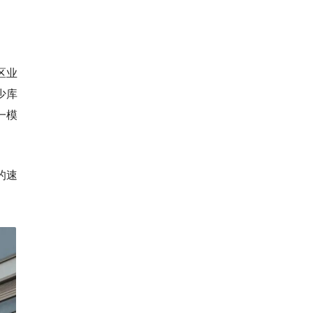
区业
少库
一模
的速