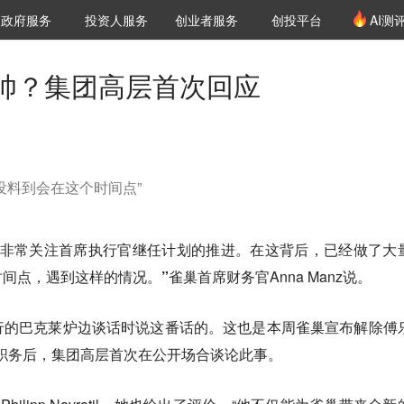
创投发布
项目推荐
核心服务
LP源计划
政府服务
投资人服务
创业者服务
创投平台
AI测
36氪Pro
VClub
VClub投资机构库
创投氪堂
城市之窗
投资机构职位推介
企业入驻
投资人认证
帅？集团高层首次回应
没料到会在这个时间点”
直非常关注首席执行官继任计划的推进。在这背后，已经做了大
间点，遇到这样的情况。”
雀巢首席财务官Anna Manz说。
行的巴克莱炉边谈话时说这番话的。这也是本周雀巢宣布解除傅
首席执行官职务后，集团高层首次在公开场合谈论此事。