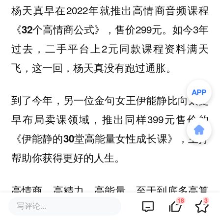
早在2022年就推出高情商音频课程
杨天真
，售价299元。如今3年
《32个高情商公式》
过去，二手平台上2元同款课程资料满天
飞，这一回，杨天真没有跑过通胀。
到了今年，另一位金句女王
比向太更
伊能静
早布局卖课领域，推出同样399元售价的
，主打
《伊能静的30堂高能量女性成长课》
帮助你获得更好的人生。
，至于到底多高算
高情商、高精力、高能量
18
3
写评论...
高也没有标准，但这些就是非常好用。