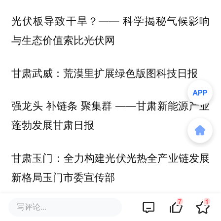
光伏板导致干旱？—— 科学揭秘气候影响
与生态价值索比光伏网
甘肃武威：荒漠里扩展绿色版图科技日报
强龙头 补链条 聚集群 ——甘肃新能源产业
蓬勃发展甘肃日报
甘肃玉门：全力构建光伏光热全产业链发展
新格局玉门市委宣传部
7
1
写评论...
亿利洁能：甘肃武威50万千瓦“立体光伏治