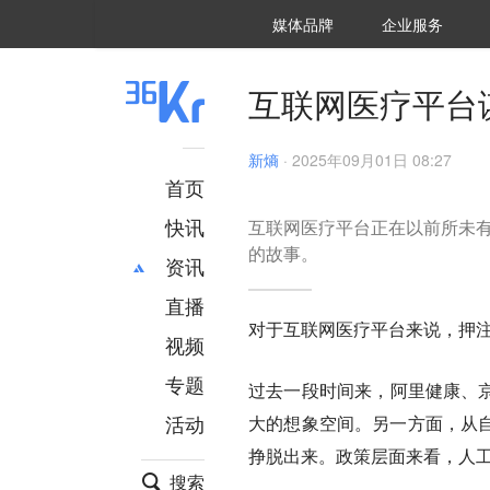
36氪Auto
数字时氪
企业号
未来消费
智能涌现
未来城市
启动Power on
媒体品牌
企业服务
企服点评
36氪出海
36氪研究院
潮生TIDE
36氪企服点评
36Kr研究院
36氪财经
职场bonus
36碳
后浪研究所
36Kr创新咨询
暗涌Waves
硬氪
氪睿研究院
互联网医疗平台
新熵
·
2025年09月01日 08:27
首页
快讯
互联网医疗平台正在以前所未有
的故事。
资讯
直播
最新
推荐
对于互联网医疗平台来说，押注
创投
财经
视频
汽车
AI
专题
过去一段时间来，阿里健康、京
科技
项目推荐
活动
大的想象空间。另一方面，从自
专精特新
安徽
挣脱出来。政策层面来看，人
搜索