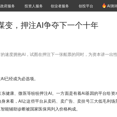
创投发布
项目推荐
核心服务
LP源计划
政府服务
投资人服务
创业者服务
创投平台
AI测
36氪Pro
VClub
VClub投资机构库
创投氪堂
城市之窗
投资机构职位推介
企业入驻
投资人认证
谋变，押注AI争夺下一个十年
的速度拥抱AI，试图在押注下一张船票的同时，为资本讲一出
AI已经成为必选项。
东健康、微医等纷纷押注AI。一方面是有着AI基因的平台给资
身来看，AI让这些平台从卖药、卖广告、卖挂号三大低毛利场
工智能辅助诊断被国家医保局列入价格构成。