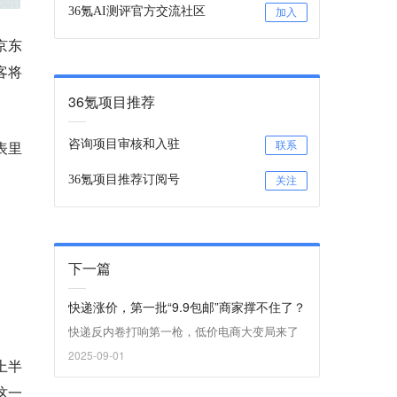
36氪AI测评官方交流社区
加入
京东
客将
36氪项目推荐
咨询项目审核和入驻
表里
联系
36氪项目推荐订阅号
关注
下一篇
快递涨价，第一批“9.9包邮”商家撑不住了？
快递反内卷打响第一枪，低价电商大变局来了
2025-09-01
上半
这一