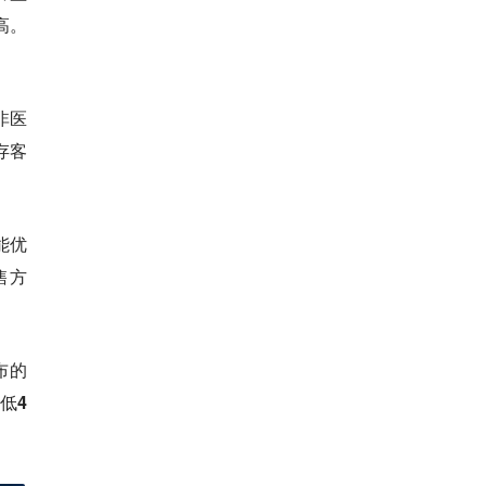
高。
非医
存客
能优
售方
布的
低4