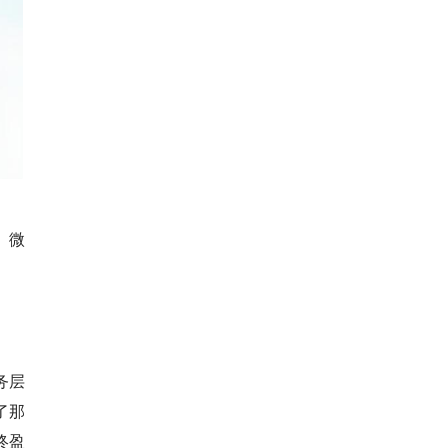
、微
务层
了那
终盈