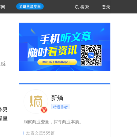
评网
搜索
登录
性感
新熵
特邀作者
本更
景里
洞察商业变量，探寻商业本质。
发表文章
555
篇