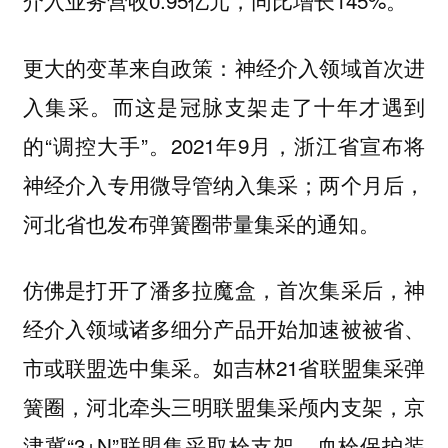
介入业务营收0.95亿元，同比增长145%。
更大的变革来自政策：神经介入领域首次进
入集采。而这是冠脉支架走了十年才遇到
的“调控大手”。2021年9月，浙江省宣布将
神经介入专用微导管纳入集采；两个月后，
河北省也发布弹簧圈带量集采的通知。
仿佛是打开了潘多拉魔盒，首次集采后，神
经介入领域诸多细分产品开始加速被被省、
市或联盟选中集采。如吉林21省联盟集采弹
簧圈，河北牵头三明联盟集采颅内支架，京
津冀“3+N”联盟集采取栓支架、血栓保护装