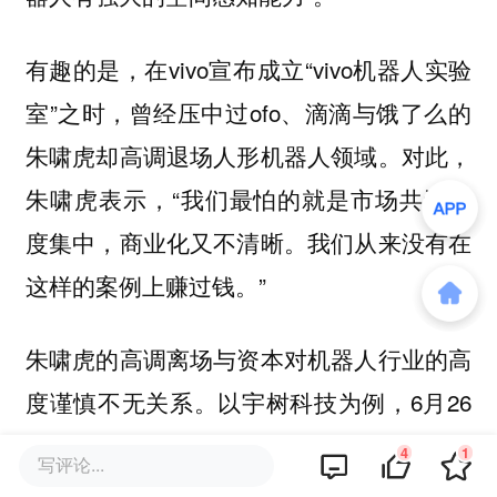
有趣的是，在vivo宣布成立“vivo机器人实验
室”之时，曾经压中过ofo、滴滴与饿了么的
朱啸虎却高调退场人形机器人领域。对此，
朱啸虎表示，“我们最怕的就是市场共识高
度集中，商业化又不清晰。我们从来没有在
这样的案例上赚过钱。”
朱啸虎的高调离场与资本对机器人行业的高
度谨慎不无关系。以宇树科技为例，6月26
日，宇树科技创始人兼CEO王兴兴宣布宇树
4
1
写评论...
科技年度营收已超10亿元人民币。但相较于