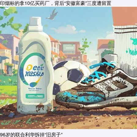
印烟标的拿10亿买药厂，背后“安徽富豪”三度遭留置
96岁的联合利华拆掉“旧房子”