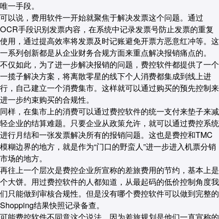
唯一手段。
可以说，费用软件一开始就聚焦于解决发票这个问题。通过
OCR手段识别发票内容，在系统中记录发票号防止发票的重复
使用，通过提高效率将发票及时记账避免开票方恶意红冲等。这
一系列创新都是从企业财务合规方面来重点解决报销痛点的。
不仅如此，为了进一步解决报销的问题，费控软件都提供了一个
一揽子解决方案，将离散零星的线下个人消费都集成到线上进
行，自己建立一个消费集市。这样就可以通过购买的预先控制来
进一步约束购买的合规性。
同样，在集市上的消费可以通过费控软件的统一支付来垫子来减
轻企业的结算难题。只要企业从政策允许，就可以通过费控系统
进行月结和一张发票解决所有的报销问题。这也是费控和TMC
模糊边界的地方，就是作为“门口的野蛮人”进一步进入机票分销
市场的地方。
再往上一个层次是费控企业所宣称的差旅费用的节约，基本上是
个大饼。用过费控软件的人都知道，从最起码的低价控制角度我
们只能做到审核合规性。但是没有哪个费控软件可以做到完整的
Shopping结果快照记录备查。
可能费控软件不同意这个说法，因为差旅规划是他们一直宣称的