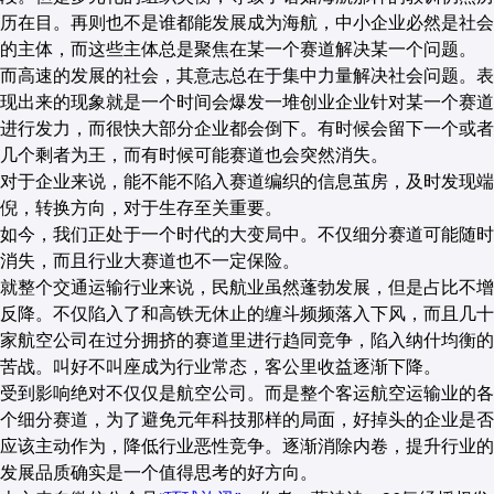
历在目。再则也不是谁都能发展成为海航，中小企业必然是社会
的主体，而这些主体总是聚焦在某一个赛道解决某一个问题。
而高速的发展的社会，其意志总在于集中力量解决社会问题。表
现出来的现象就是一个时间会爆发一堆创业企业针对某一个赛道
进行发力，而很快大部分企业都会倒下。有时候会留下一个或者
几个剩者为王，而有时候可能赛道也会突然消失。
对于企业来说，能不能不陷入赛道编织的信息茧房，及时发现端
倪，转换方向，对于生存至关重要。
如今，我们正处于一个时代的大变局中。不仅细分赛道可能随时
消失，而且行业大赛道也不一定保险。
就整个交通运输行业来说，民航业虽然蓬勃发展，但是占比不增
反降。不仅陷入了和高铁无休止的缠斗频频落入下风，而且几十
家航空公司在过分拥挤的赛道里进行趋同竞争，陷入纳什均衡的
苦战。叫好不叫座成为行业常态，客公里收益逐渐下降。
受到影响绝对不仅仅是航空公司。而是整个客运航空运输业的各
个细分赛道，为了避免元年科技那样的局面，好掉头的企业是否
应该主动作为，降低行业恶性竞争。逐渐消除内卷，提升行业的
发展品质确实是一个值得思考的好方向。