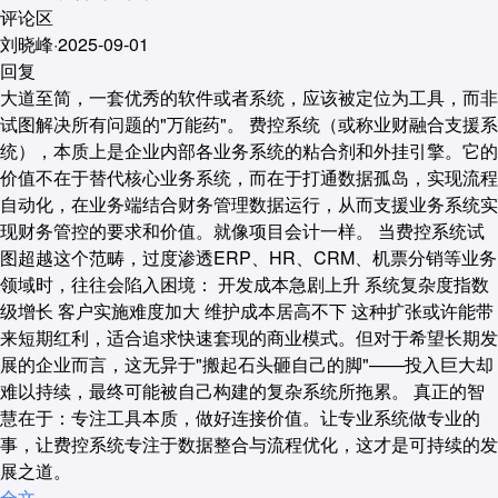
评论区
刘晓峰
·
2025-09-01
回复
大道至简，一套优秀的软件或者系统，应该被定位为工具，而非
试图解决所有问题的"万能药"。 费控系统（或称业财融合支援系
统），本质上是企业内部各业务系统的粘合剂和外挂引擎。它的
价值不在于替代核心业务系统，而在于打通数据孤岛，实现流程
自动化，在业务端结合财务管理数据运行，从而支援业务系统实
现财务管控的要求和价值。就像项目会计一样。 当费控系统试
图超越这个范畴，过度渗透ERP、HR、CRM、机票分销等业务
领域时，往往会陷入困境： 开发成本急剧上升 系统复杂度指数
级增长 客户实施难度加大 维护成本居高不下 这种扩张或许能带
来短期红利，适合追求快速套现的商业模式。但对于希望长期发
展的企业而言，这无异于"搬起石头砸自己的脚"——投入巨大却
难以持续，最终可能被自己构建的复杂系统所拖累。 真正的智
慧在于：专注工具本质，做好连接价值。让专业系统做专业的
事，让费控系统专注于数据整合与流程优化，这才是可持续的发
展之道。
全文