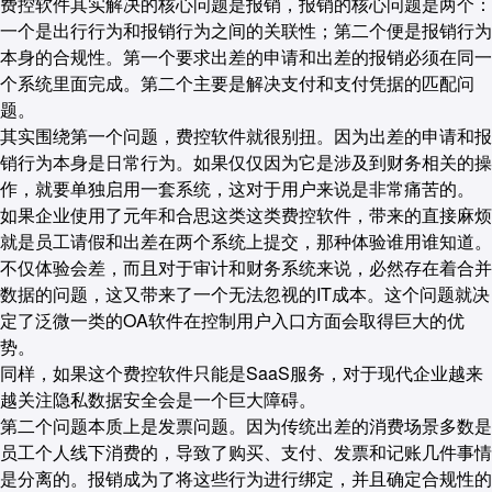
费控软件其实解决的核心问题是报销，报销的核心问题是两个：
一个是出行行为和报销行为之间的关联性；第二个便是报销行为
本身的合规性。第一个要求出差的申请和出差的报销必须在同一
个系统里面完成。第二个主要是解决支付和支付凭据的匹配问
题。
其实围绕第一个问题，费控软件就很别扭。因为出差的申请和报
销行为本身是日常行为。如果仅仅因为它是涉及到财务相关的操
作，就要单独启用一套系统，这对于用户来说是非常痛苦的。
如果企业使用了元年和合思这类这类费控软件，带来的直接麻烦
就是员工请假和出差在两个系统上提交，那种体验谁用谁知道。
不仅体验会差，而且对于审计和财务系统来说，必然存在着合并
数据的问题，这又带来了一个无法忽视的IT成本。这个问题就决
定了泛微一类的OA软件在控制用户入口方面会取得巨大的优
势。
同样，如果这个费控软件只能是SaaS服务，对于现代企业越来
越关注隐私数据安全会是一个巨大障碍。
第二个问题本质上是发票问题。因为传统出差的消费场景多数是
员工个人线下消费的，导致了购买、支付、发票和记账几件事情
是分离的。报销成为了将这些行为进行绑定，并且确定合规性的