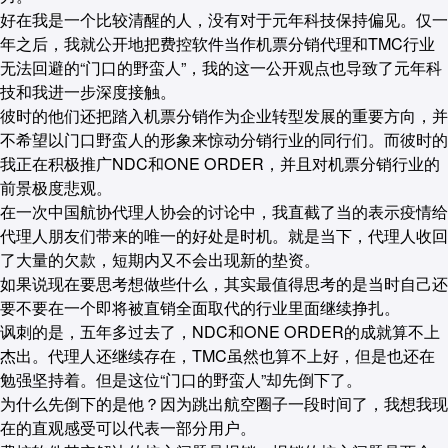
好在我是一个比较清醒的人，没有对于元年科技保持偏见。仅一
年之后，我就公开地把费控软件当作机票分销代理和TMC行业
无法回避的“门口的野蛮人”，我的这一公开观点也导致了元年科
技和我进一步深度接触。
彼时的他们还把踏入机票分销作为企业转型发展的重要方向，并
不希望以门口野蛮人的形象来惊动分销行业的同行们。而彼时的
我正在积极推广NDC和ONE ORDER，并且对机票分销行业的
前景极度悲观。
在一次中国航协代理人协会的讨论中，我直截了当的表示疫情给
代理人朋友们带来的唯一的好处是时机。就是当下，代理人收回
了大量的欠款，短期内又不会出现新的垫资。
如果说现在要思考想做些什么，其实最值得思考的是当时自己还
要不要在一个即将被直销全面取代的行业里面继续挣扎。
讽刺的是，五年多过去了，NDC和ONE ORDER的成就算不上
杰出。代理人还继续存在，TMC虽然也算不上好，但是也还在
勉强坚持着。但是这位“门口的野蛮人”却先倒下了。
为什么先倒下的是他？因为跳出航空圈子一段时间了，我想我现
在的直观感受可以代表一部分用户。