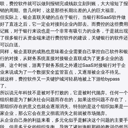
联，费控软件就可以做到报销完成钱款立刻到账，大大缩短了报
销的周期。曾几何时，这是那些长期出差的人的巨大福音。
但实际上，银企直联关键的点在于银行。当银行和SaaS软件做
好了直连之后，它一定会对接到企业内部去。而费控的这些费用
记账，对于银行来说也是一个非常有吸引力的业务，于是就出现
了很多银行从资金端来进行费控软件的建设，关键银行的软件还
可以白送。
同样，银企直联的成熟也意味着企业需要自己掌控自己软件和银
行的对接，从财务系统直接对接银企直联成为了更多企业的选
择。这个时候，游离于财务系统之外通过SaaS对接银行对于企
业来说成为了一个数据安全监管盲点，又逐渐被企业不待见。
就这样，费控软件又一关键护城河轻易地被上下游给bypass
了。
所以说元年科技不是被对手打败的，它是被时代抛弃。任何一个
组织都是为了解决社会问题而存在的，如果这些问题不存在了，
那组织存在的意义也就会逐渐消失。特别的是这个组织如果是一
家企业，那么它会在意义彻底消失之前就被市场抛弃。
从企业自己身的利益来看，多元化似乎是解决这个问题的主要手
段。但是多元化的组织失衡，导致了诸如海航那样的教训仍然历