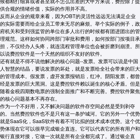
候都精打细算或者甚至就不怎么出差的大甲方来说，费控除了提
供合规的情绪价值，实际的作用并不高。
反而从企业的规章来看，因为OBT的灵活性远远无法满足企业
的实际需要而给企业员工带来无尽的麻烦。举个实际的例子，政
府机关和受到强监管的单位在多人出行的时候都有团进团出的管
理规范。这样如何协同跨部门审批和费用，如何按部门按项目承
担，不仅经办人头疼，就连流程管理单位也会被折磨到崩溃。所
以说费控软件是一个天然的组织不友好的软件。
还有就是不得不说他解决的核心问题--发票。发票可以说是中国
人智慧的结晶，要说发票的坏处，就是发票给全社会带来的巨大
的管理成本。假发票，虚开发票报销后，红冲。阴阳发票，都曾
经是发票的巨大黑洞。这是费控软件赖以诞生的核心矛盾。但是
随着金税四期数电票的强制全面推广和不断完善。费控软件聚焦
的核心问题基本不再存在。
作为一个不好用，又不解决问题的软件存空间必然是受到剥夺
的。当然费控软件也不是只有这一条护城河。它的另外一个优势
就是SaaS化，SaaS软件有着不可比拟的技术成本优势。这个优
势体现在它可以很早完成银企直连。它可以代表它的所有用户和
银行直接对接，它做一次就是所有企业都完成了。通过银企直