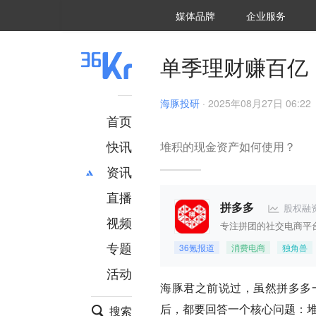
36氪Auto
数字时氪
企业号
未来消费
智能涌现
未来城市
启动Power on
媒体品牌
企业服务
企服点评
36氪出海
36氪研究院
潮生TIDE
36氪企服点评
36Kr研究院
36氪财经
职场bonus
36碳
后浪研究所
36Kr创新咨询
暗涌Waves
硬氪
氪睿研究院
单季理财赚百亿，
海豚投研
·
2025年08月27日 06:22
首页
快讯
堆积的现金资产如何使用？
资讯
直播
最新
推荐
股权融
拼多多
创投
财经
视频
专注拼团的社交电商平
汽车
AI
专题
36氪报道
消费电商
独角兽
科技
项目推荐
活动
专精特新
安徽
海豚君之前说过，虽然拼多多
后，都要回答一个核心问题：
搜索