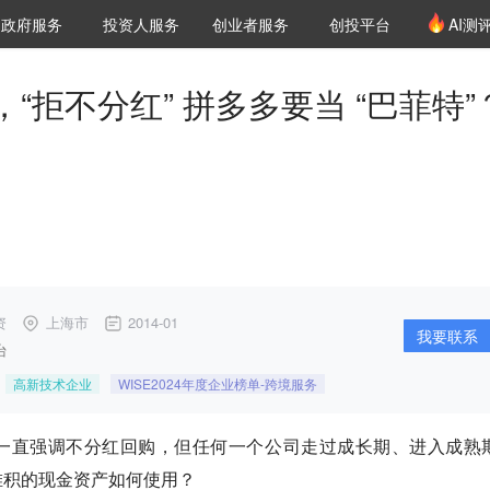
创投发布
项目推荐
核心服务
LP源计划
政府服务
投资人服务
创业者服务
创投平台
AI测
36氪Pro
VClub
VClub投资机构库
创投氪堂
城市之窗
投资机构职位推介
企业入驻
投资人认证
“拒不分红” 拼多多要当 “巴菲特”
资
上海市
2014-01
我要联系
台
高新技术企业
WISE2024年度企业榜单-跨境服务
一直强调不分红回购，但任何一个公司走过成长期、进入成熟
堆积的现金资产如何使用？