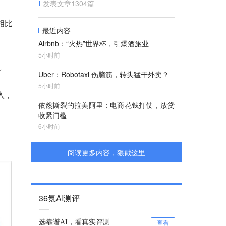
发表文章
1304
篇
相比
最近内容
Airbnb：“火热”世界杯，引爆酒旅业
5小时前
。
Uber：Robotaxi 伤脑筋，转头猛干外卖？
5小时前
入，
依然撕裂的拉美阿里：电商花钱打仗，放贷
收紧门槛
6小时前
阅读更多内容，狠戳这里
36氪AI测评
选靠谱AI，看真实评测
查看