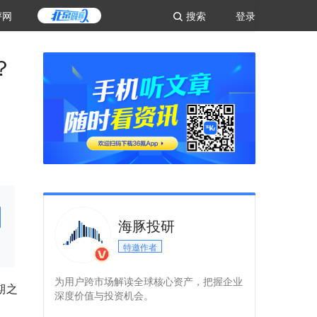
评网
搜索
登录
？
海豚投研
特邀作者
为用户跨市场解读全球核心资产，把握企业
期之
深度价值与投资机会。