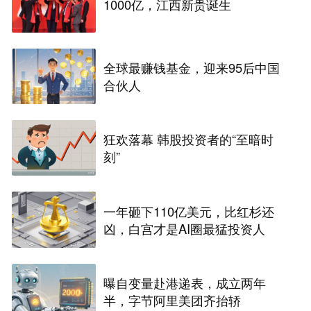
1000亿，江西新贵诞生
全球最赚钱基金，迎来95后中国
合伙人
狂欢落幕 韩股投资者的“至暗时
刻”
一年砸下110亿美元，比红杉还
凶，白宫才是AI圈最猛投资人
曝自变量赴港递表，成立两年
半，字节阿里美团齐抬轿