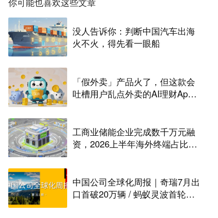
你可能也喜欢这些文章
没人告诉你：判断中国汽车出海
火不火，得先看一眼船
「假外卖」产品火了，但这款会
吐槽用户乱点外卖的AI理财Ap
p，年入超1亿美元
工商业储能企业完成数千万元融
资，2026上半年海外终端占比超
八成｜硬氪首发
中国公司全球化周报｜奇瑞7月出
口首破20万辆 / 蚂蚁灵波首轮融
资拟募资15亿元