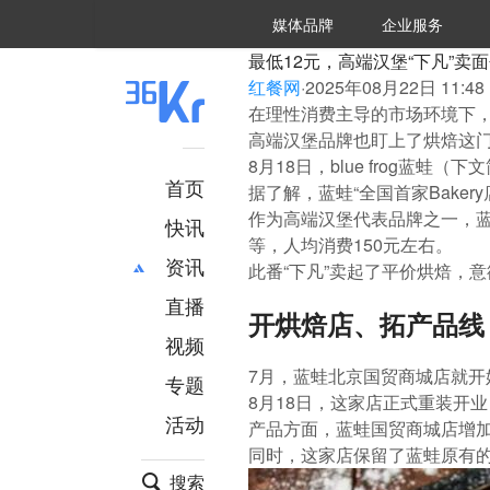
36氪Auto
数字时氪
企业号
未来消费
智能涌现
未来城市
启动Power on
媒体品牌
企业服务
企服点评
36氪出海
36氪研究院
潮生TIDE
36氪企服点评
36Kr研究院
36氪财经
职场bonus
36碳
后浪研究所
36Kr创新咨询
暗涌Waves
硬氪
氪睿研究院
最低12元，高端汉堡“下凡”卖
红餐网
·
2025年08月22日 11:48
在理性消费主导的市场环境下
高端汉堡品牌也盯上了烘焙这
8月18日，blue frog蓝
首页
据了解，蓝蛙“全国首家Bake
作为高端汉堡代表品牌之一，蓝
快讯
等，人均消费150元左右。
资讯
此番“下凡”卖起了平价烘焙，
直播
最新
推荐
开烘焙店、拓产品线
创投
财经
视频
汽车
AI
7月，蓝蛙北京国贸商城店就开
专题
科技
项目推荐
8月18日，这家店正式重装开
活动
专精特新
安徽
产品方面，蓝蛙国贸商城店增
同时，这家店保留了蓝蛙原有的
搜索