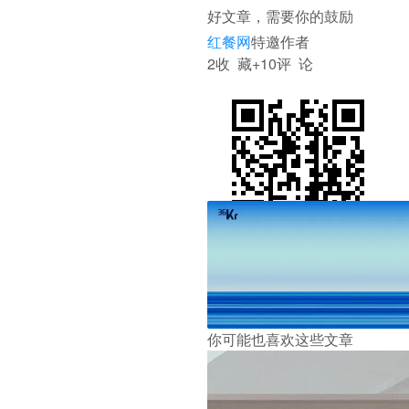
好文章，需要你的鼓励
红餐网
特邀作者
2
收 藏
+1
0
评 论
参与评论
评论千万条，友善第一条
登录
后参与讨论
提交评论
0/1000
打
沉浸阅读
返回顶部
举报
你可能也喜欢这些文章