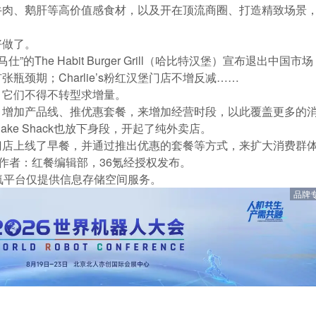
牛肉、鹅肝等高价值感食材，以及开在顶流商圈、打造精致场景
好做了。
”的The Habit Burger Grill（哈比特汉堡）宣布退出中国市
瓶颈期；Charlie’s粉红汉堡门店不增反减……
，它们不得不转型求增量。
、增加产品线、推优惠套餐，来增加经营时段，以此覆盖更多的
ke Shack也放下身段，
开起了纯外卖店
。
门店上线了早餐，并通过推出优惠的套餐等方式，来扩大消费群
作者：红餐编辑部，36氪经授权发布。
氪平台仅提供信息存储空间服务。
品牌