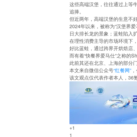
这些高端汉堡，往往通过上等
追捧。
但近两年，
高端汉堡的生意不
2024年以来，被称为“汉堡界爱马仕
日大排长龙的景象；蓝蛙陷入扩张
在理性消费主导的市场环境下
好比蓝蛙，通过跨界开烘焙店
而有着“快餐界爱马仕”之称的Sha
此前其还在北京、上海的部分
本文来自微信公众号
“红餐网”
，
该文观点仅代表作者本人，36
+1
1