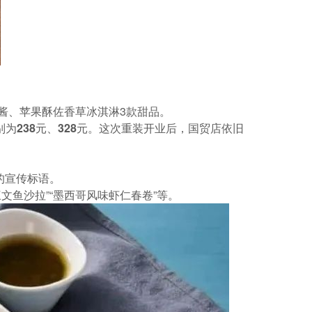
酱、苹果酥佐香草冰淇淋3款甜品。
238元、328元
。这次重装开业后，国贸店依旧
的宣传标语。
文鱼沙拉”“墨西哥风味虾仁春卷”等。