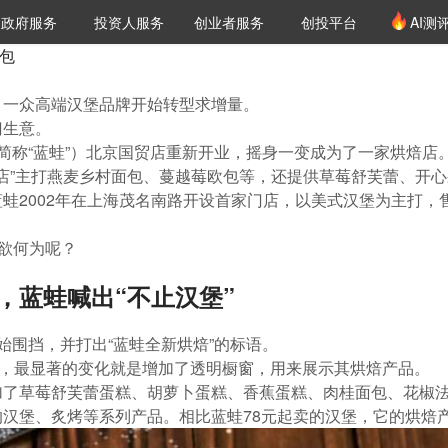
创投发布
项目推荐
核心服务
LP源计划
政府服务
投资人服务
创业者服务
创投平台
AI测
36氪Pro
VClub
VClub投资机构库
创投氪堂
城市之窗
投资机构职位推介
企业入驻
投资人认证
面包
，一众高端汉堡品牌开始转型求增量。
门生意。
蛙（下文简称“蓝蛙”）北京国贸店重新开业，摇身一变成为了一家烘焙店
ry店”主打燕麦乡村面包、蔓越莓欧包等，还提供草莓舒芙蕾、开心
蛙2002年在上海茂名南路开设首家门店，以美式汉堡为主打，
意欲何为呢？
，蓝蛙喊出“不止汉堡”
始围挡，并打出“蓝蛙全新烘焙”的标语。
业，最显著的变化就是增加了透明橱窗，用来展示其烘焙产品。
加了草莓舒芙蕾蛋糕、胡萝卜蛋糕、香蕉蛋糕、肉桂面包、花椒
汉堡、炙烤等系列产品。相比蓝蛙78元起卖的汉堡，它的烘焙