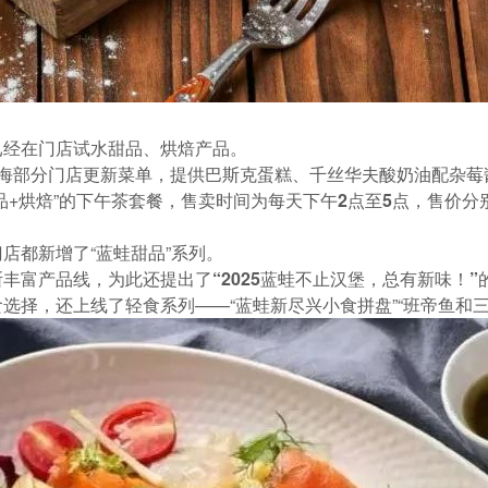
已经在门店试水甜品、烘焙产品。
海部分门店更新菜单，提供巴斯克蛋糕、千丝华夫酸奶油配杂莓
品+烘焙”的下午茶套餐，
售卖时间为每天下午2点至5点，售价分别为
店都新增了“蓝蛙甜品”系列。
断丰富产品线，为此还提出了
“2025蓝蛙不止汉堡，总有新味！”
选择，还上线了轻食系列——“蓝蛙新尽兴小食拼盘”“班帝鱼和三