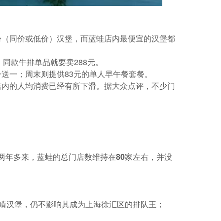
份（同价或低价）汉堡，而蓝蛙店内最便宜的汉堡都
，同款牛排单品就要卖288元。
买一送一；周末则提供83元的单人早午餐套餐。
店内的人均消费已经有所下滑。据大众点评，
不少门
两年多来，蓝蛙的总门店数维持在80家左右
，并没
上结伴啃汉堡，仍不影响其成为上海徐汇区的排队王；