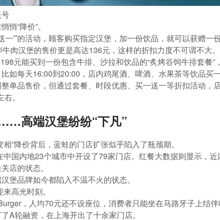
账号
悄悄“降价”。
送一”的活动
，顾客购买指定汉堡，加一份饮品，就可以获赠一
华牛肉汉堡的售价更是高达136元，这样的折扣力度不可谓不大。
 198元能买到一份包含牛排、沙拉和饮品的“炙烤谷饲牛排套餐”
，比如每天16:00到20:00，店内鸡尾酒、啤酒、水果茶等饮品
调整单品售价，但通过套餐、时段优惠、买一送一等折扣活动，
左右。
……高端汉堡纷纷“下凡”
变相”降价背后，蓝蛙的门店扩张似乎陷入了瓶颈期。
在中国内地23个城市中开设了79家门店。红餐大数据则显示，
近
边关店的状态。
端汉堡品牌如今都陷入不温不火的状态。
迎来高光时刻。
s Burger，人均70元还不设座位，消费者只能坐在马路牙子
前拿下了A轮融资，在上海开出了十余家门店。