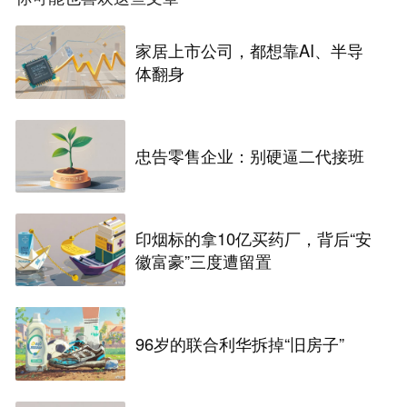
家居上市公司，都想靠AI、半导
体翻身
忠告零售企业：别硬逼二代接班
印烟标的拿10亿买药厂，背后“安
徽富豪”三度遭留置
96岁的联合利华拆掉“旧房子”