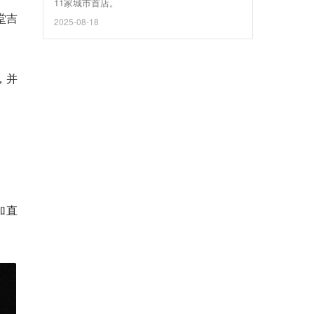
11家城市首店。
堂吉
2025-08-18
，并
更加直