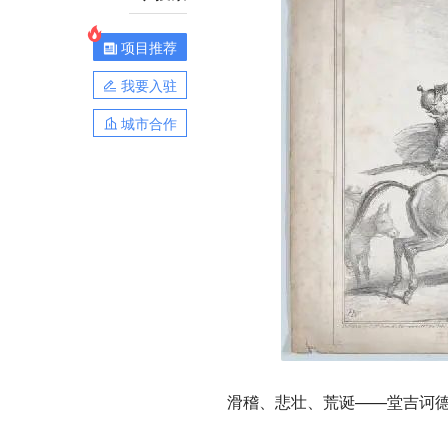
项目推荐
我要入驻
城市合作
滑稽、悲壮、荒诞——堂吉诃