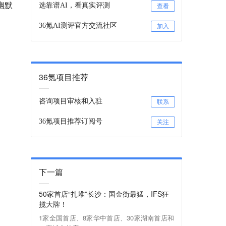
幽默
选靠谱AI，看真实评测
查看
36氪AI测评官方交流社区
加入
36氪项目推荐
咨询项目审核和入驻
联系
36氪项目推荐订阅号
关注
下一篇
50家首店“扎堆”长沙：国金街最猛，IFS狂
揽大牌！
1家全国首店、8家华中首店、30家湖南首店和