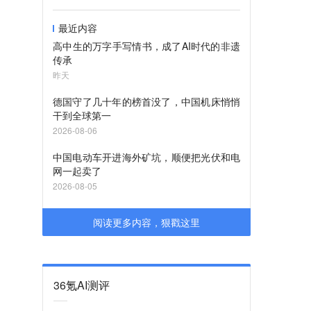
最近内容
高中生的万字手写情书，成了AI时代的非遗
传承
昨天
德国守了几十年的榜首没了，中国机床悄悄
干到全球第一
2026-08-06
中国电动车开进海外矿坑，顺便把光伏和电
网一起卖了
2026-08-05
阅读更多内容，狠戳这里
36氪AI测评