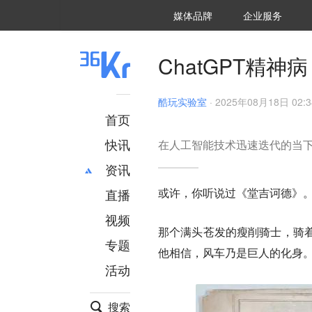
36氪Auto
数字时氪
企业号
未来消费
智能涌现
未来城市
启动Power on
媒体品牌
企业服务
企服点评
36氪出海
36氪研究院
潮生TIDE
36氪企服点评
36Kr研究院
36氪财经
职场bonus
36碳
后浪研究所
36Kr创新咨询
暗涌Waves
硬氪
氪睿研究院
ChatGPT精
酷玩实验室
·
2025年08月18日 02:3
首页
快讯
在人工智能技术迅速迭代的当
资讯
或许，你听说过《堂吉诃德》
直播
最新
推荐
创投
财经
视频
那个满头苍发的瘦削骑士，骑
汽车
AI
专题
他相信，风车乃是巨人的化身
科技
项目推荐
活动
专精特新
安徽
搜索