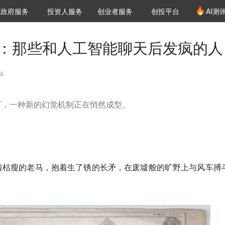
创投发布
项目推荐
核心服务
LP源计划
政府服务
投资人服务
创业者服务
创投平台
AI测
36氪Pro
VClub
VClub投资机构库
创投氪堂
城市之窗
投资机构职位推介
企业入驻
投资人认证
神病：那些和人工智能聊天后发疯的人
4
下，一种新的幻觉机制正在悄然成型。
。
着枯瘦的老马，抱着生了锈的长矛，在废墟般的旷野上与风车搏
。