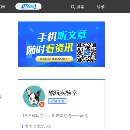
评网
搜索
登录
酷玩实验室
斗，
特邀作者
TA没有写简介，但内敛也是一种表达
发表文章
350
篇