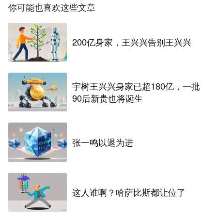
你可能也喜欢这些文章
200亿身家，王兴兴告别王兴兴
宇树王兴兴身家已超180亿，一批
90后新贵也将诞生
张一鸣以退为进
这人谁啊？哈萨比斯都让位了