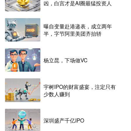
凶，白宫才是AI圈最猛投资人
曝自变量赴港递表，成立两年
半，字节阿里美团齐抬轿
杨立昆，下场做VC
宇树IPO的财富盛宴，注定只有
少数人赚到
深圳盛产千亿IPO