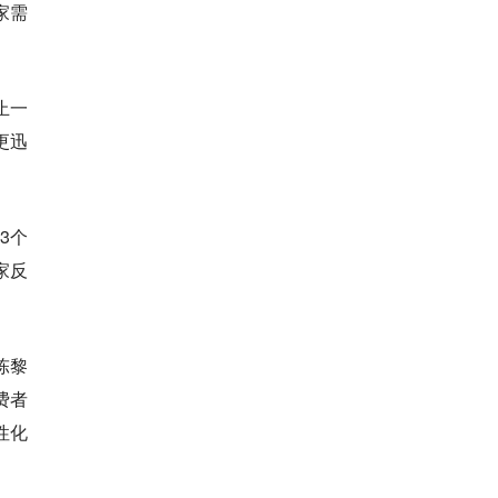
家需
止一
更迅
3个
家反
陈黎
费者
性化