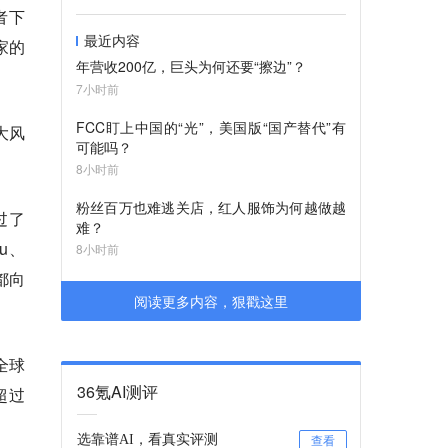
者下
最近内容
家的
年营收200亿，巨头为何还要“擦边”？
7小时前
FCC盯上中国的“光”，美国版“国产替代”有
大风
可能吗？
8小时前
粉丝百万也难逃关店，红人服饰为何越做越
过了
难？
u、
8小时前
都向
阅读更多内容，狠戳这里
全球
36氪AI测评
超过
选靠谱AI，看真实评测
查看