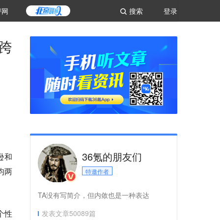
评网
搜索
登录
跨
36氪的朋友们
逊和
均两
特邀作者
TA没有写简介，但内敛也是一种表达
个性
发表文章
50089
篇