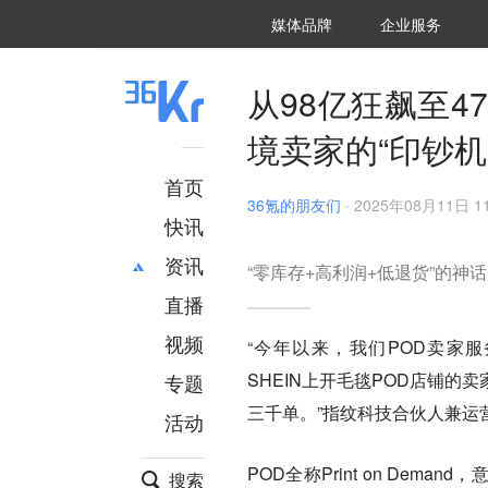
36氪Auto
数字时氪
企业号
未来消费
智能涌现
未来城市
启动Power on
媒体品牌
企业服务
企服点评
36氪出海
36氪研究院
潮生TIDE
36氪企服点评
36Kr研究院
36氪财经
职场bonus
36碳
后浪研究所
36Kr创新咨询
暗涌Waves
硬氪
氪睿研究院
从98亿狂飙至
境卖家的“印钞机
首页
36氪的朋友们
·
2025年08月11日 11
快讯
资讯
“零库存+高利润+低退货”的神
直播
最新
推荐
创投
财经
视频
“今年以来，我们POD卖家服
汽车
AI
SHEIN上开毛毯POD店铺
专题
科技
项目推荐
三千单。”指纹科技合伙人兼运
活动
专精特新
安徽
POD全称Print on De
搜索