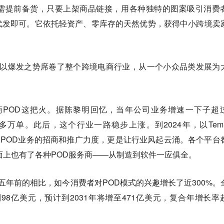
需提前备货，只要上架商品链接，用各种独特的图案吸引消费
代发即可。它依托轻资产、零库存的天然优势，获得中小跨境卖
式以爆发之势席卷了整个跨境电商行业，从一个小众品类发展为
电商POD这把火。据陈黎明回忆，当年公司业务增速一下子超
00多万单。此后，这个行业一路稳步上涨。到2024年，以Tem
”加大POD业务的招商和推广力度，更是让行业风起云涌。各个平台
面上也有了各种POD服务商——从制造到软件一应俱全。
数据，与五年前的相比，如今消费者对POD模式的兴趣增长了近300%。
到98亿美元，预计到2031年将增至471亿美元，复合年增长率