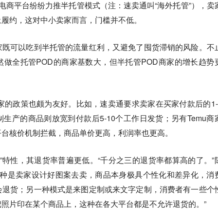
跨境电商平台纷纷力推半托管模式（注：速卖通叫“海外托管”），卖
土履约，这对中小卖家而言，门槛并不低。
家既可以吃到半托管的流量红利，又避免了囤货滞销的风险。不
做全托管POD的商家基数大，但半托管POD商家的增长趋势
家的政策也颇为友好。比如，速卖通要求卖家在买家付款后的1-
生产的商品则放宽到付款后5-10个工作日发货；另有Temu商
平台核价机制拦截，商品单价更高，利润率也更高。
化”特性，其退货率普遍更低。“千分之三的退货率都算高的了。”
一种是卖家设计好图案去卖，商品本身极具个性化和差异化，消
会退货；另一种模式是来图定制或来文字定制，消费者有一些个
照片印在某个商品上，这种在各大平台都是不允许退货的。”