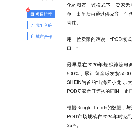
化的图案。该模式下，卖家无
单，出单后再通过供应商一件
项目推荐
青睐。
我要入驻
城市合作
用一位卖家的话说：“POD模
口。”
最早是在2020年烧起跨境
500%，累计向全球发货50
SHEIN为首的“出海四小龙
POD卖家敞开怀抱的同时，市
根据Google Trends的
POD市场规模在2024年时达
25％。