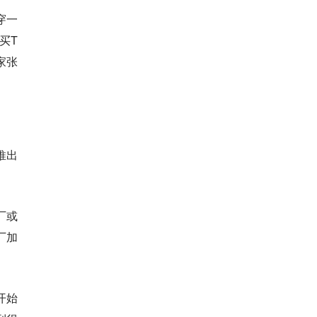
穿一
买T
家张
推出
厂或
厂加
开始