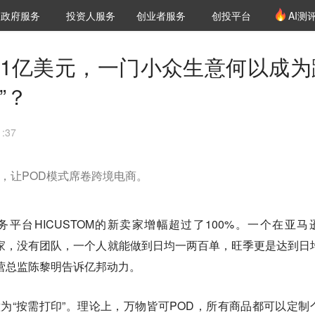
创投发布
项目推荐
核心服务
LP源计划
政府服务
投资人服务
创业者服务
创投平台
AI测
36氪Pro
VClub
VClub投资机构库
创投氪堂
城市之窗
投资机构职位推介
企业入驻
投资人认证
471亿美元，一门小众生意何以成为
”？
:37
话，让POD模式席卷跨境电商。
务平台HICUSTOM的新卖家增幅超过了100%。一个在亚马
的卖家，没有团队，一个人就能做到日均一两百单，旺季更是达到日
营总监陈黎明告诉亿邦动力。
mand，意为“按需打印”。理论上，万物皆可POD，所有商品都可以定制