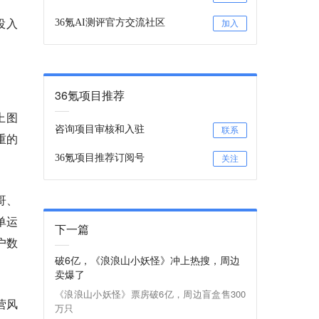
投入
36氪AI测评官方交流社区
加入
36氪项目推荐
上图
咨询项目审核和入驻
联系
重的
36氪项目推荐订阅号
关注
哥、
单运
下一篇
户数
破6亿，《浪浪山小妖怪》冲上热搜，周边
卖爆了
《浪浪山小妖怪》票房破6亿，周边盲盒售300
营风
万只