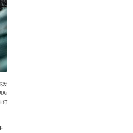
花发
机动
理订
年，