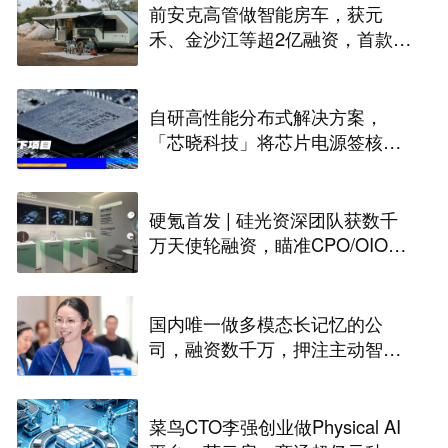
前安克高管做智能房车，获元
禾、金沙江等超2亿融资，首款产
品2027年初量产｜硬氪首发
自研高性能分布式解决方案，
「芯晓科技」将芯片电源签核周
期从几周缩短至几天 | 水下项目
硬氪首发 | 硅光资深团队获数千
万天使轮融资，瞄准CPO/OIO下
一代光互连解决方案
国内唯一做多模态长记忆的公
司，融资数千万，押注主动智能
｜涌现新项目
菜鸟CTO李强创业做Physical AI