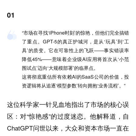
01
“市场在寻找‘iPhone时刻’的惊艳，但他们完全搞错
了重点。GPT-5的真正护城河，是从‘玩具’到‘工
具’的质变。它在可靠性上的飞跃——事实错误率
降低45%——意味着企业级AI应用将首次从‘小范
围试点’迈向‘大规模部署’的临界点。
这将彻底重估所有依赖AI的SaaS公司的价值，投
资逻辑将从追逐‘模型参数’转向拥抱‘业务流程’。”
这位科学家一针见血地指出了市场的核心误
区：对“惊艳感”的过度迷恋。他解释道，自
ChatGPT问世以来，大众和资本市场一直在