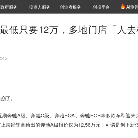
创投发布
项目推荐
核心服务
LP源计划
政府服务
投资人服务
创业者服务
创投平台
AI测
36氪Pro
VClub
VClub投资机构库
创投氪堂
城市之窗
投资机构职位推介
企业入驻
投资人认证
最低只要12万，多地门店「人去
:45
系崩了。
期奔驰A级、奔驰C级、奔驰EQA、奔驰EQB等多款车型迎来
上海经销商给出的奔驰A级报价仅为12.56万元，可谓是创下新