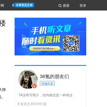
评网
搜索
登录
楼
36氪的朋友们
特邀作者
大降
TA没有写简介，但内敛也是一种表达
低。
发表文章
50091
篇