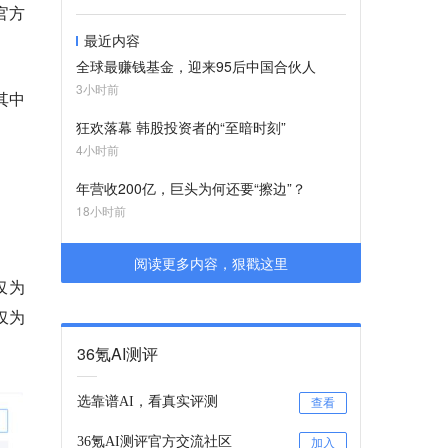
官方
最近内容
全球最赚钱基金，迎来95后中国合伙人
3小时前
其中
狂欢落幕 韩股投资者的“至暗时刻”
4小时前
年营收200亿，巨头为何还要“擦边”？
18小时前
阅读更多内容，狠戳这里
仅为
仅为
36氪AI测评
选靠谱AI，看真实评测
查看
36氪AI测评官方交流社区
加入