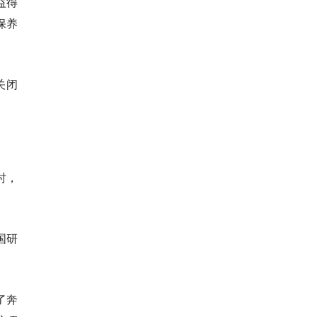
益得
保养
关闭
时，
国研
。
了奔