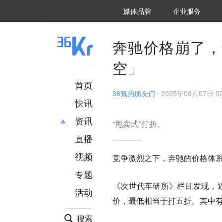
36氪Auto
数字时氪
企业号
未来消费
智能涌现
未来城市
启动Power on
媒体品牌
企业服务
企服点评
36氪出海
36氪研究院
潮生TIDE
36氪企服点评
36Kr研究院
36氪财经
职场bonus
36碳
后浪研究所
36Kr创新咨询
暗涌Waves
硬氪
氪睿研究院
奔驰价格崩了，
空」
首页
36氪的朋友们
·
2025年08月07日 02
快讯
资讯
“甩卖式”打折。
直播
最新
推荐
创投
财经
视频
竞争激烈之下，奔驰的价格体
汽车
AI
专题
科技
项目推荐
《次世代车研所》栏目发现，近
活动
专精特新
安徽
价，最低相当于打五折。其中有
搜索