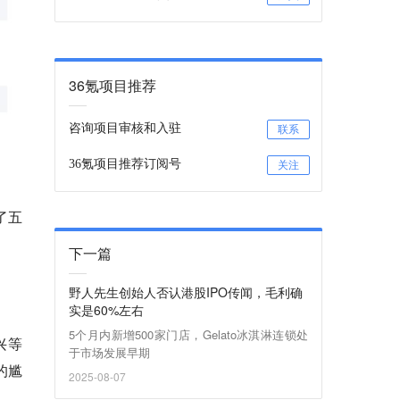
36氪项目推荐
咨询项目审核和入驻
联系
36氪项目推荐订阅号
关注
了五
下一篇
野人先生创始人否认港股IPO传闻，毛利确
实是60%左右
5个月内新增500家门店，Gelato冰淇淋连锁处
兴等
于市场发展早期
的尴
2025-08-07