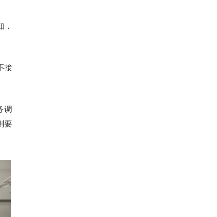
知，
不接
务调
则要