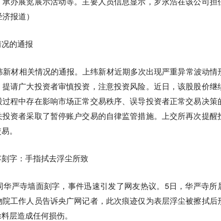
、承办展览展示活动等。主要人员信息显示，罗永浩在该公司担
经济报道）
情况的通报
纬新材相关情况的通报。上纬新材近期多次出现严重异常波动情
，提请广大投资者审慎投资，注意投资风险。近日，该股股价继
股过程中存在影响市场正常交易秩序、误导投资者正常交易决策
关投资者采取了暂停账户交易的自律监管措施。上交所再次提醒
交易。
客刻字：手指拭去浮尘所致
同华严寺墙面刻字，事件迅速引发了网友热议。5日，华严寺所
物院工作人员告诉央广网记者，此次痕迹仅为表层浮尘被擦拭后
涂料层造成任何损伤。