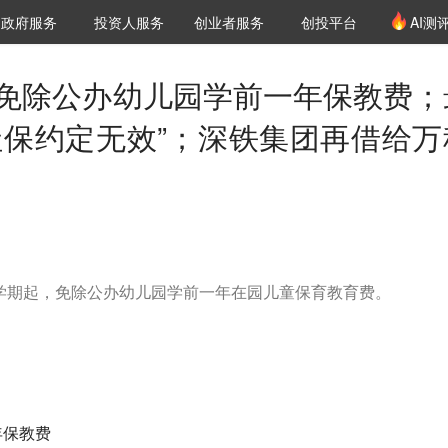
创投发布
项目推荐
核心服务
LP源计划
政府服务
投资人服务
创业者服务
创投平台
AI测
36氪Pro
VClub
VClub投资机构库
创投氪堂
城市之窗
投资机构职位推介
企业入驻
投资人认证
：免除公办幼儿园学前一年保教费；
社保约定无效”；深铁集团再借给万
季学期起，免除公办幼儿园学前一年在园儿童保育教育费。
年保教费