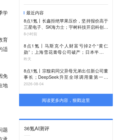
季学
最近内容
8点1氪丨长鑫拒绝苹果压价，坚持报价高于
三星电子、SK海力士；宇树科技开启科创板
IPO初步询价；韩国宣布进入“国家灾难状
8小时前
教育
态”
8点1氪丨马斯克个人财富亏掉2个“黄仁
的适
勋”；上海雪花膏母公司破产；日本半导体
或面临断供
昨天
8点1氪丨宗馥莉同父异母兄弟出任新公司董
因免
事长；DeepSeek升至全球调用量第一；
iPhone被曝最高或涨价超千元
2026-08-04
在地
阅读更多内容，狠戳这里
36氪AI测评
问题
方承