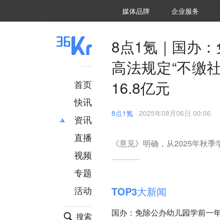
36氪Auto
数字时氪
企业号
未来消费
智能涌现
未来城市
启动Power on
媒体品牌
企业服务
企服点评
36氪出海
36氪研究院
潮生TIDE
36氪企服点评
36Kr研究院
36氪财经
职场bonus
36碳
后浪研究所
36Kr创新咨询
暗涌Waves
硬氪
氪睿研究院
8点1氪｜国办
高法规定“不缴
16.8亿元
首页
快讯
8点1氪
·
2025年08月06日 00:06
资讯
直播
最新
推荐
《意见》明确，从2025年秋
创投
财经
视频
汽车
AI
专题
科技
项目推荐
活动
TOP3大新闻
专精特新
安徽
国办：免除公办幼儿园学前一
搜索