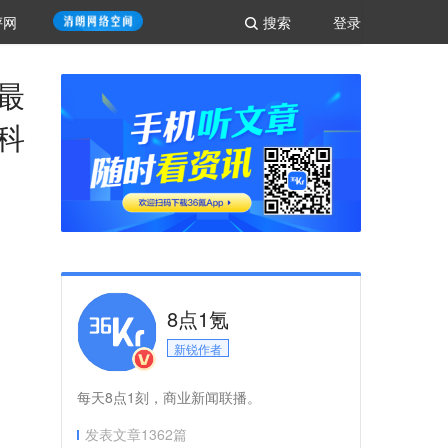
评网
搜索
登录
最
科
8点1氪
新锐作者
每天8点1刻，商业新闻联播。
发表文章
1362
篇