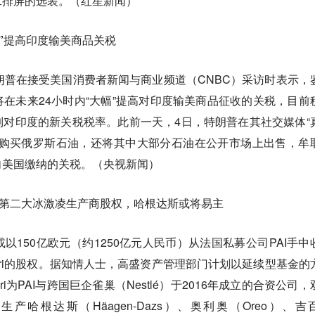
二排屏的选装。（红星新闻）
幅”提高印度输美商品关税
朗普在接受美国消费者新闻与商业频道（CNBC）采访时表示，
在未来24小时内“大幅”提高对印度输美商品征收的关税，目前
到对印度的新关税税率。此前一天，4日，特朗普在其社交媒体“
量购买俄罗斯石油，还将其中大部分石油在公开市场上出售，牟
向美国缴纳的关税。（央视新闻）
界第二大冰激凌生产商股权，哈根达斯或将易主
以150亿欧元（约1250亿元人民币）从法国私募公司PAI手中
neri的股权。据知情人士，高盛资产管理部门计划以延续型基金的
neri为PAI与跨国巨企雀巢（Nestlé）于2016年成立的合资公司
哈根达斯（Häagen-Dazs）、奥利奥（Oreo）、吉