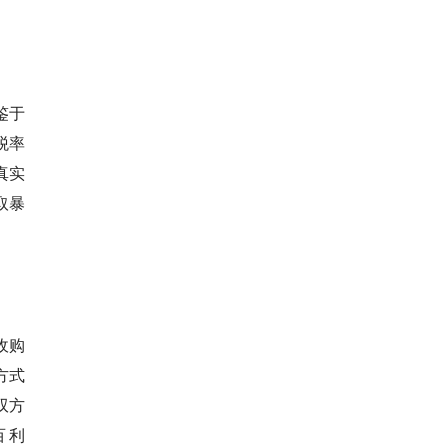
鉴于
税率
真实
取暴
收购
方式
，双方
百利