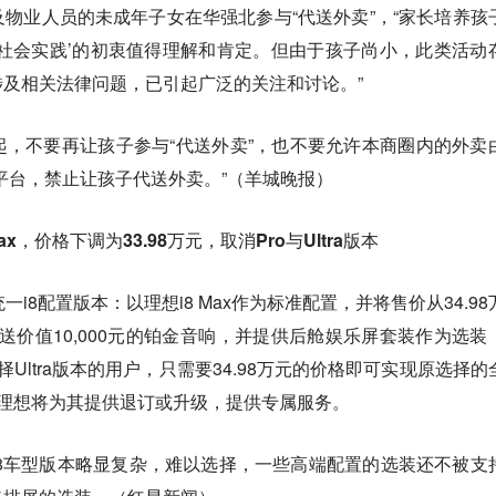
物业人员的未成年子女在华强北参与“代送外卖”，“家长培养孩
社会实践’的初衷值得理解和肯定。但由于孩子尚小，此类活动
及相关法律问题，已引起广泛的关注和讨论。”
，不要再让孩子参与“代送外卖”，也不要允许本商圈内的外卖
平台，禁止让孩子代送外卖。”（羊城晚报）
，价格下调为33.98万元，取消Pro与Ultra版本
i8配置版本：以理想i8 Max作为标准配置，并将售价从34.98
赠送价值10,000元的铂金音响，并提供后舱娱乐屏套装作为选装
元选择Ultra版本的用户，只需要34.98万元的价格即可实现原选择的
，理想将为其提供退订或升级，提供专属服务。
8车型版本略显复杂，难以选择，一些高端配置的选装还不被支