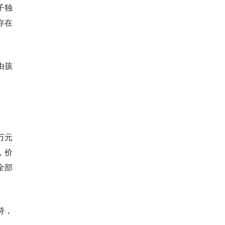
子独
存在
由孩
万元
，价
全部
持，