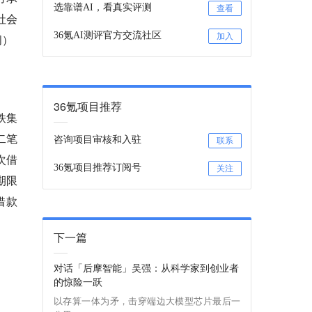
选靠谱AI，看真实评测
查看
社会
36氪AI测评官方交流社区
闻）
加入
36氪项目推荐
铁集
二笔
咨询项目审核和入驻
联系
次借
36氪项目推荐订阅号
关注
期限
借款
下一篇
对话「后摩智能」吴强：从科学家到创业者
的惊险一跃
以存算一体为矛，击穿端边大模型芯片最后一