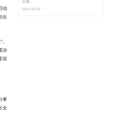
公里。
启动
2025-08-06
和生
”。
露涉
零容
办事
区全