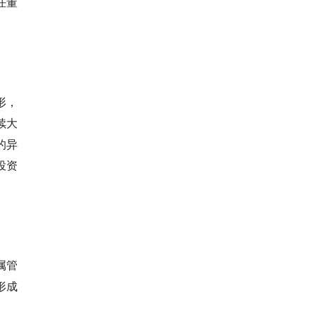
任董
形，
续大
的异
投资
属管
形成