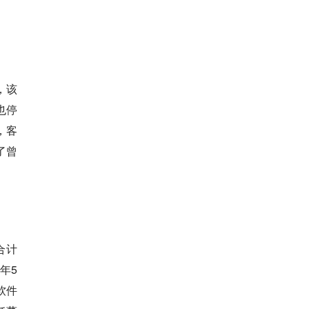
，该
也停
，客
了曾
合计
年5
软件