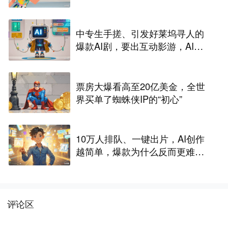
中专生手搓、引发好莱坞寻人的
爆款AI剧，要出互动影游，AI剧
尽头是游戏？
票房大爆看高至20亿美金，全世
界买单了蜘蛛侠IP的“初心”
10万人排队、一键出片，AI创作
越简单，爆款为什么反而更难做
了
评论区