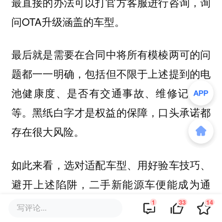
最直接的办法可以打官方客服进行咨询，询
问OTA升级涵盖的车型。
最后就是
需要在合同中将所有模棱两可的问
，包括但不限于上述提到的电
题都一一明确
池健康度、是否有交通事故、维修记录等
等。黑纸白字才是权益的保障，口头承诺都
存在很大风险。
如此来看，
选对适配车型、用好验车技巧、
避开上述陷阱，二手新能源车便能成为通
尤其是对预算有限又追
勤、代步的好帮手。
1
33
14
写评论...