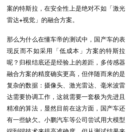
案的特斯拉，在安全性上是绝对不如「激光
雷达+视觉」的融合方案。
那么为什么在懂车帝的测试中，国产车的表
现反而不如采用「低成本」方案的特斯拉
呢？归根结底还是经验上的差距，多传感器
融合方案的精度确实更高，但伴随而来的是
复杂的数据：摄像头、激光雷达、毫米波雷
达需要协调工作，这就需要一套极为先进且
精准的算法，显然目前在这方面，国产车还
有一些缺欠。小鹏汽车等公司尝试用大模型
端到端技术来提高准确度，但从测试结果来