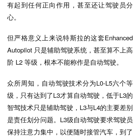
有起到任何正向作用，甚至还让驾驶员分
心。
但严格意义上来说特斯拉的这套Enhanced
Autopilot 只是辅助驾驶系统，甚至算不上高
阶 L2 等级，根本不能称作是自动驾驶。
众所周知，自动驾驶技术分为L0-L5六个等
级，只有达到了L3才算自动驾驶，低于L3的
智驾技术只是辅助驾驶，L3与L4的主要差别
是责任划分问题。L3级自动驾驶要求驾驶员
保持注意力集中，以便随时接管汽车，到了