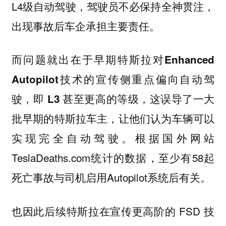
L4级自动驾驶，驾驶员不必保持全神贯注，
出现事故后车企承担主要责任。
而问题就出在于早期特斯拉对Enhanced
Autopilot技术的宣传侧重点偏向自动驾
驶，即 L3 甚至更高的等级，这误导了一大
批早期的特斯拉车主，让他们认为车辆可以
根据国外网站
实现完全自动驾驶。
TeslaDeaths.com统计的数据，至少有58起
死亡事故与司机启用Autopilot系统后有关。
也因此后续特斯拉在宣传更高阶的 FSD 技