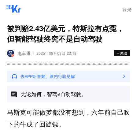
登录
被判赔2.43亿美元，特斯拉有点冤，
但智能驾驶终究不是自动驾驶
电车通
2025年08月03日 23:18
无论如何，智驾≠自动驾驶。
马斯克可能做梦都没有想到，六年前自己吹
下的牛成了回旋镖。