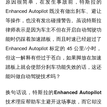
原因很简单，在发生事故前，特斯拉的
Enhanced Autopilot 既没有做出刹车、避让
等操作，也没有发出碰撞警告。虽说特斯拉
律师表示是因为车主不但在开启自动驾驶功
能时仍踩着加速踏板，而且时速已经超过了
Enhanced Autopilot 标定的 45 公里/小时，
但这一解释有些过于苍白，如果脚放在加速
踏板上就会使部分刹车功能失效的话，这还
能叫做自动驾驶技术吗？
换句话说，特斯拉的Enhanced Autopilot
技术理应帮助车主避开这场事故，而它却没