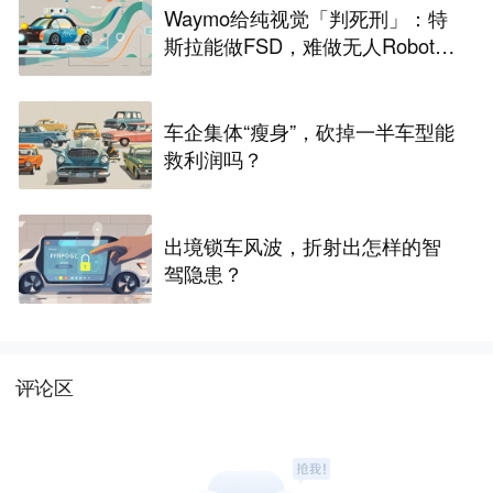
Waymo给纯视觉「判死刑」：特
斯拉能做FSD，难做无人Robota
xi
车企集体“瘦身”，砍掉一半车型能
救利润吗？
出境锁车风波，折射出怎样的智
驾隐患？
评论区